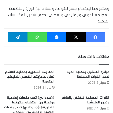
ويعتبر هذا الإجتماع جسرا للتواصل والسلام بين الوزارة ومنظمات
المجتمع الدولي والإقليمي والمحلي لدعم تشغيل المؤسسات
الصحية.
فيسبوك
‫X
ماسنجر
واتساب
تيلقرام
مقالات ذات صلة
مبادرة العاملون بمحلية الدبة
المقاومة الشعبية بمحلية السلام
لدعم القوات المسلحة
تعلن جاهزيتها للتصدي للمليشيا
المتمردة
فبراير 6, 2025
يناير 31, 2024
القوات المسلحة تنتفض بالفاشر
*(سوداني) تحذر منصات إعلامية
وتدمر المليشيا
ورقمية من استخدام علامتها
التجارية* *(سوداني) تحذر منصات
فبراير 14, 2025
إعلامية ورقمية من استخدام