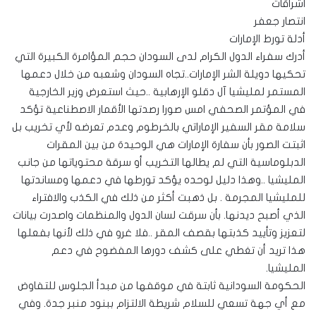
اشراقات
انتصار جعفر
أدلة تورط الإمارات
أدرك سفراء الدول الكرام لدى السودان حجم المؤامرة الكبيرة التي
تحكيها دويلة الشر الإمارات..تجاه السودان وشعبه من خلال دعمها
المستمر لمليشيا آل دقلو الإرهابية ..حيث استعرض وزير الخارجية
في المؤتمر الصحفي امس صورا رصدتها الأقمار الاصطناعية تؤكد
سلامة مقر السفير الإماراتي بالخرطوم وعدم تعرضه لأي تخريب بل
اثبتت الصور بأن سفارة الإمارات هي الوحيدة من بين المقرات
الدبلوماسية التي لم يطالها التخريب أو سرقة محتوياتها من جانب
المليشيا ..وهذا دليل لوحده يؤكد تورطها في دعمها ومساندتها
للمليشيا المجرمة . بل ذهبت أكثر من ذلك في الكذب والافتراء
الذي أصبح ديدنها. بأن سرقت لسان الدول والمنظمات واصدرت بيانات
لتعزيز وتأييد كذبتها بقصف المقر ..فلا غرو في ذلك لأنها بفعلها
هذا تريد أن تغطي على كشف دورها المفضوح في دعم
المليشيا.
الحكومة السودانية ثابتة في موقفها من مبدأ الجلوس للتفاوض
مع أي جهة تسعي للسلام شريطة الالتزام ببنود منبر جدة. وفي