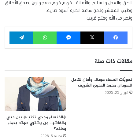
الحق والعدل والسلام والأمانة .. فهم قوم معجونون بصدق الأخلاق
وطيب المعشر ولكن ساعة الحارة أسود ضارية.
ونصر من الله وفتح قريب
فيسبوك
‫X
ماسنجر
واتساب
تيلقرام
مقالات ذات صلة
نحويّات المساء عودة.. وأمان لكامل
السودان محمد النحوي الشريف
فبراير 25, 2025
*الخنساء مجدي تكتب* بين دبي
والفاشر… من يشتري صوته بدماء
وطنه؟
يونيو 5, 2026