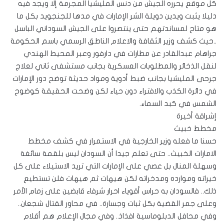
كل موقع يحرره الجيش من دنس المليشيا المجرمة إلا ويجد فيه
دليلا يثبت ويدين دويلة الشر الإمارات في مدها للجنجويد بكل ما
هو متاح لمساندتهم حتى ينتصروا على الجيش السوداني الباسل
..حيث كشف وزير الثقافة والاعلام الناطق الرسمي باسم الحكومة
جراهام عبدالقادر عن مطارات في دارفور وعبر المحيط الهندي
لنقل الذخائر والمطلوبات العسكرية بجانب مستشفى ثاني لعلاج
جرحى المليشيا بجانب ضبط أدوية ومواد حديثة توضح دور الإمارات
في دائرة الكذب والافتراء دون حياء لكن وضحت الحقيقة كوضوح
الشمس في كبد السماء.
إشراقة أخيرة
مخطط خبيث
حسنا ما فعله وزير الخارجية في الاستمرار في كشف مخطط
الامارات الخبيث.. حتى تعلم جيدا أن السودان ليس بلقمة سائغة
وسهلة المنال بل عصي على الإمارات التي تريد الاستيلاء على كل
خيراته وموارده ومدخراته لكن هيهات ثم هيهات فلن تستطيع
ذلك.. فالسودان به حراس أقوياء احرار شرفاء قابضين على زمام الأمر
وعلى جمر القضية بكل ثبات وجسارة.. في محاور القتال شجعان..
وفي محافل الدبلوماسية افذاذ.. وفي مجال الإعلام هم أقلام