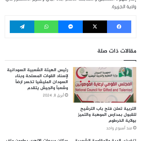
ولاية الجزيرة.
فيسبوك
‫X
ماسنجر
واتساب
تيلقرام
مقالات ذات صلة
رئيس الهيئة الشعبية السودانية
لإسناد القوات المسلحة وبناء
السودان المليشيا تخسر ارضاً
وشعباً والجيش يتقدم
أبريل 8, 2024
التربية تعلن فتح باب الترشيح
للقبول بمدارس الموهبة والتميز
بولاية الخرطوم
منذ أسبوع واحد
تنفيذي الدبة والمقاومة الشعبية
سكان مربعات الازهري يطوون ملف