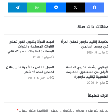
فيسبوك
‫X
ماسنجر
واتساب
تيلقرام
مقالات ذات صلة
حكومة إقليم دارفور تهنئ المرأة
امينه المرأة بشوري الفور تهني
في يومها العالمي
القوات المسلحة والقوات
المساندة لها يفك حصار كادقلي
مارس 8, 2024
فبراير 3, 2026
*مناوي يشهد تخريج الدفعة
العمل الخاص بالشجرة تحرر رهائن
الأولى من مستنفري المقاومة
احتجزو لمدة 16 شهر
الشعبية لإقليم دارفور*
أغسطس 5, 2024
مايو 14, 2026
اترك تعليقاً
لن يتم نشر عنوان بريدك الإلكتروني.
الحقول الإلزامية مشار إليها بـ
*