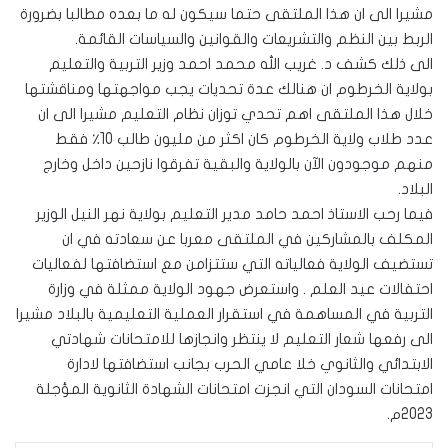
مشيرا الى ان هذا الملتقى حتما سيكون له ما بعده مطالبا بضرورة
الربط بين النظم والتشريعات والقوانين والسياسات القائمة.
الى ذلك كشف د. غريب الله محمد احمد وزير التربية والتعليم
بولاية الخرطوم ان هنالك عدة تحديات يجب مواجهتها ومناقشتها
خلال هذا الملتقى اهم تحدي توزان نظام التعليم مشيرا الى ان
عدد طلاب ولاية الخرطوم كان اكثر من مليون طالب 10٪ فقط
منهم موجودون الآن بالولاية والبقية تفرقوا نازحين داخل وخارج
البلاد.
فيما رحب الاستاذ احمد حامد مدير التعليم بولاية نهر النيل الوزير
المكلف بالمشاركين في الملتقى معربا عن سعادته في ان
تستضيف الولاية فعالياته التي ستتزامن مع استضافتها لفعاليات
احتفالات عيد العلم . واستعرض جهود الولاية ممثلة في وزارة
التربية في المساهمة في استقرار العملية التعليمية بالبلاد مشيرا
الى رفعها شعار التعليم لا ينتظر وانجازها للامتحانات شهادتي
الابتدائي والثانوي خلا عامي الحرب بجانب استضافتها لادارة
امتحانات السودان التي انجزت امتحانات الشهادة الثانوية المؤجلة
2023م.