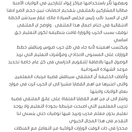
وبعضها تأثر باستخدامها مراكز إيواء للنازحين في الولايات الآمنة
مطالبا المشاركين بالملتقى بتقديم احصاءات تبين حجم الضرر لافتا
الى ان السيد نائب رئيس مجلس السيادة مالك عقار سيدشن الخطة
الانتقالية في ختام اعمال هذا الملتقى . واوضح ان الملتقى
توقف بسبب الحرب والوزارة قامت بتنظيمه لكون التعليم حق
اساسي
ويكتسب اهميته لأنه جاء في ظل حرب ضروس ويناقش خطط
الوزارات على المستوى الاتحادي ومؤشرات التعليم التي نريد
الوصول اليها بالاضافة للتقويم الدراسي فى كل عام خاصة تحديد
موعد الشهادة السودانية.
وأضاف الخليفة أن الملتقي سيناقش قضية مرتبات المعلمين
والتى اعتبرها من اهم القضايا مشيرا الى ان الحرب اثرت فى موارد
بعض الولايات ولايتها.
واشار الى ان من اهم القضايا الملقاة على عاتق الملتقي قضية
تدريب المعلمين التي اصبحت مرتبطة بجودة التعليم ولا يوجد
تعليم بدون معلم مدرب ونريد فيها توصيات حتي يتسني لنا
التقدم فى هذا المجال الحيوي
محذرا فى ذات الوقت الوزارات الولائية من التعامل مع المنظات