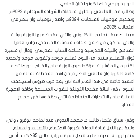
الدولية وارجع ذلك لكونها شان اتحادي
وطالب عمر الملتقي بتحليل امتحانات الشهادة السودانية ٢٠٢٣م
وتقديم موجهات لامتحانات ٢٠٢٤م واصدار توصيات وان ينظر فى
امتحانات ٢٠٢٥م
مبينا اهمية التعليم الالكتروني والتي عقدت فيها الوزارة ورشة
والتي ستكون من ضمن اهداف مناقشة الملتقي بجانب قضايا
المناهج والبيئة المدرسية وطباعة الكتاب المدرسي، وقال ان مسيرة
توزان التعليم ستبدا من اليوم تعليم موحد وتقويم موحد وتحديد
لكثير من المؤشرات. مؤكدا حرص الوزارة على القيام بدورها تجاه
كافة طلابها وان ملتقي التعليم من اهم المحطات لما له من
اهمية خاصة في هذا العام لانه اتي بعد حرب ضروس استهدفت
السودان فى ابنائة مقدما التهنئة للقوات المسلحة وكافة الاجهزة
الامنية على الانتصارات المتعاظمة التي حققوها فى جميع
المحاور.
وفي سياق متصل طالب د. محمد البدوي عبدالماجد ابوقرون والي
ولاية نهر النيل قيادة الدولة بضرورة الاهتمام بالتعليم والمعلم
مناديا بزيادة الصرف عليه لتصل نسبة ميزانيته الى 65٪ كحد أدنى