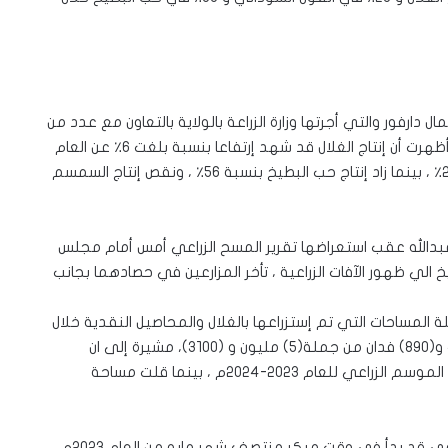
ل دارفور والتي أجرتها وزارة الزراعة بالولاية بالتعاون مع عدد من
المنظمات الأممية حول الموسم الزراعي ٢٠٢٣م- ٢٠٢٤م أظهرت أن إنتاج الغلال قد شهد إرتفاعا بنسبة بلغت ٦٪ عن العام
الماضي ، كما ارتفعت نسبة إنتاج الفول السوداني بزيادة ٢٣٪ ، بينما زاد إنتاج حب البطيخ بنسبة ٥٦٪ ، ونقص إنتاج السمسم
يل عبدالله عقب استعراضها تقرير المسح الزراعي أمس أمام مجلس
لي ظهور الآفات الزراعية ، تأخر المزارعين في حصادهما بجانب
لة المساحات التي تم إستزراعها بالغلال والمحاصيل النقدية خلال
الموسم الزراعي الماضي قد بلغت (٤) مليون و(٢٣٧) الف و(٨٩٠) فدان من جملة(٥) مليون و (٣١٠٠)، مشيرة إلى ان
المساحات التي تم أستزراعها بالغلال قد زادت بنسبة ٢٪ عن الموسم الزراعي للعام ٢٠٢٣-٢٠٢٤م ، بينما قلت مساحة
ولفتت الدكتورة إنعام ألي ان هطول الأمطار للموسم الزراعي قد بدأ في وقت مبكر منتصف شهر مايو من العام ٢٠٢٣م ،