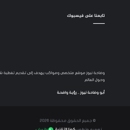
تابعنا على فيسبوك
وضاحة نيوز موقع متخصص ومواكب يهدف إلى تقديم تغطية شام
وحول العالم
أبو وضاحة نيوز .. رؤية واضحة
© جميع الحقوق محفوظة 2026
تصميم وتطوير
كونا التقنية
واتساب