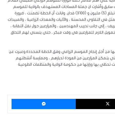
اية علي اهم ملامح خطة الوزارة للموسم الزراعي الصيفي القادم
قت سابق.وأشارت ان جملة المساحات المستهدف بالولاية للموسم
الصيفي المقبل ، لإستزراعها بالغلال والمحصولات النقدية تبلغ (٥) مليون و (٣١٠٠) فدان. وابانت أن الخطة تضمنت ، ضرورة
ثل في التقاوي المحسنة ، والآليات والمعدات الزراعية ، والمبيدات
يف ، إلي جانب تدريب المهندسين ، والمزارعين حول نقل التقانة ،
 ، والتمويل اللازم للمزارعين في وقت مبكر ، حتي يتسني لهم اللحاق
ها من أجل إنجاح الموسم الزراعي وفق الخطة المحددة.وعبرت عن
ة حتي يتمكن المزارعين من العودة لديارهم ، وممارسة أنشطتهم
ت تحظي بها وزارتها من حكومة الولاية والمنظمات الطوعية
‫X
ماسنجر