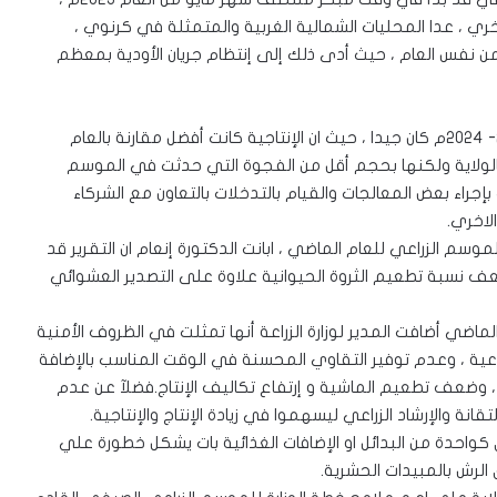
ري ، عدا المحليات الشمالية الغربية والمتمثلة في كرنوي ،
 من نفس العام ، حيث أدى ذلك إلى إنتظام جريان الأودية بمعظم
وأكدت الدكتورة إنعام إلى ان الموسم الزراعي للعام ٢٠٢٣- ٢٠٢٤م كان جيدا ، حيث ان الإنتاجية كانت أفضل مقارنة بالعام
الولاية ولكنها بحجم أقل من الفجوة التي حدثت في الموسم
إجراء بعض المعالجات والقيام بالتدخلات بالتعاون مع الشركاء
لاخري.
وسم الزراعي للعام الماضي ، ابانت الدكتورة إنعام ان التقرير قد
لضعف نسبة تطعيم الثروة الحيوانية علاوة على التصدير العشوائي
ضي أضافت المدير لوزارة الزراعة أنها تمثلت في الظروف الأمنية
راعية ، وعدم توفير التقاوي المحسنة في الوقت المناسب بالإضافة
 ، وضعف تطعيم الماشية و إرتفاع تكاليف الإنتاج.فضلآ عن عدم
تقانة والإرشاد الزراعي ليسهموا في زيادة الإنتاج والإنتاجية.
كواحدة من البدائل او الإضافات الغذائية بات يشكل خطورة علي
الرش بالمبيدات الحشرية.