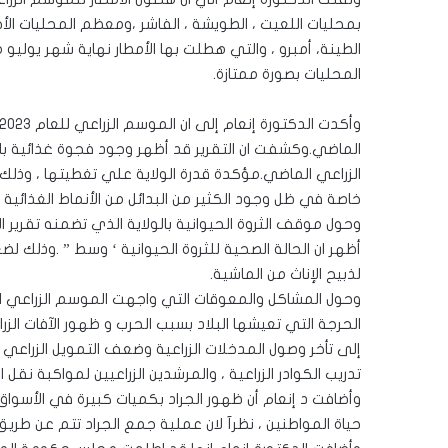
بمحليات اللعيت ، الطويشة ، الفاشر ،ومعظم المحليات الأخ
الطينة، أمبرو ، والتي هطلت بها الأمطار نهاية شهر يوليو
المحليات بصورة ممتازة.
الماضي.وكشفت ان التقرير قد أظهر وجود فجوة غذائية ب
الزراعي الماضي.مؤكدة قدرة الولاية علي تغطيتها ، وذلك ب
خاصة في ظل وجود الكثير من البدائل من الأنماط الغذائية ا
وحول موقف الثروة الحيوانية بالولاية الذي تضمنه تقرير الم
أظهر ان الحالة الصحية للثروة الحيوانية ‘ وسط ” .وذلك 
لذبيح الإناث من الماشية.
وحول المشاكل والمعوقات التي واجهت الموسم الزراعي الما
الحرجة التي تعيشها البلاد بسبب الحرب و ظهور الآفات الز
إلى تأخر وصول المدخلات الزراعية وضعف التمويل الزراعي
تدريب الكوادر الزراعية ، والمرشدين الزراعيين لمواكبة نقل ال
وأضافت د إنعام أن ظهور الجراد بكميات كبيرة في الأسواق 
حياة المواطنين ، نظرآ لان عملية جمع الجراد تتم عن طريق 