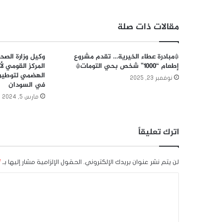
مقالات ذات صلة
*مبادرة عطاء الخيرية… تقدم مشروع
وكيل وزارة الصح
إطعام “١٠٠٠” شخص بحي التومات*
المركز القومي ل
الهضمي لتوطين
نوفمبر 23, 2025
في السودان
مارس 5, 2024
اترك تعليقاً
لن يتم نشر عنوان بريدك الإلكتروني.
الحقول الإلزامية مشار إليها بـ
*
ا
ل
ت