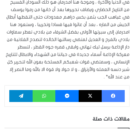
في الدنيا والآخرة ، وموجة هنا امدرمان هو ذلك السودان الفسيح
من التاريخ الحضاري ويضاف تحريرها بعد أن خانها من رموا يوسف
في غياهب الجب بثمن بخس دراهم معدودات حتى التقطها أبطال
الجيش من الماره ، بعد أن عاثوا فيها فسادا وتخريبا ، وستعود هنا
امدرمان إلى سيرتها الأولى بفضل الشرفاء من بلادي تعطر سماوات
بلادي بالفرح و العديل لمتضي رسالتها الخالدة لتصدح الفلاتية من
دار الإذاعة برسل ليك تهاني وابقى قمره جوه القطر ، لتسطر
معركة الإذاعة أسماء جديدة في حياتنا من الشهداء والابطال للتاريخ
الإنساني ، وسمتضي قوات شعبكم المسلحة بعون الله لتحرير كل
شبر دنسه العمله والأرتزاق ، و لا حولا ولا قوة الا بالله وما النصر إلا
من عند الله* .
فيسبوك
‫X
ماسنجر
واتساب
تيلقرام
مقالات ذات صلة