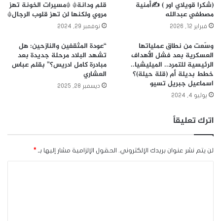
(شكرا قويلاي اور ) ✍️أمنية
قلم ودانة* *مسيرات الخونة تهز
مصطفي عبدالله
مروي ولكنها لن تهز قلوب الرجال*
فبراير 12, 2026
نوفمبر 29, 2024
وسّعت من نطاق عملياتها
“عودة المثقفين والنازحين: هل
العسكرية بعد فشل الأهداف
تشهد البلاد مرحلة جديدة بعد
الرئيسية للتمرد.. الميليشيا..
مبادرة كامل ادريس؟” بقلم عباس
خطط بديلة أم (قلة حيلة)؟
العشاري
اسماعيل جبريل تسيو
ديسمبر 28, 2025
يوليو 4, 2024
اترك تعليقاً
لن يتم نشر عنوان بريدك الإلكتروني.
الحقول الإلزامية مشار إليها بـ
*
ا
ل
ت
ع