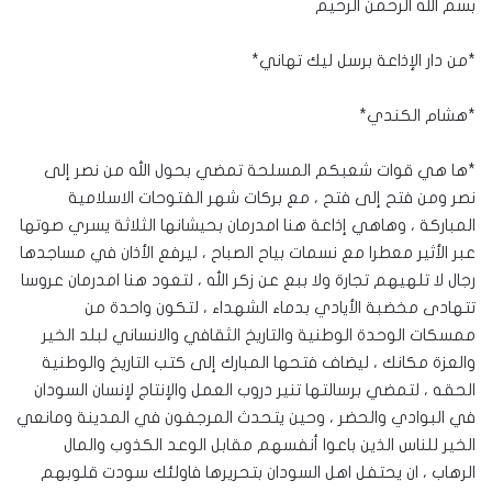
بسم الله الرحمن الرحيم
*من دار الإذاعة برسل ليك تهاني*
*هشام الكندي*
*ها هي قوات شعبكم المسلحة تمضي بحول الله من نصر إلى
نصر ومن فتح إلى فتح ، مع بركات شهر الفتوحات الاسلامية
المباركة ، وهاهي إذاعة هنا امدرمان بحيشانها الثلاثة يسري صوتها
عبر الأثير معطرا مع نسمات بياح الصباح ، ليرفع الأذان في مساجدها
رجال لا تلهيهم تجارة ولا ببع عن زكر الله ، لتعود هنا امدرمان عروسا
تتهادى مخضبة الأيادي بدماء الشهداء ، لتكون واحدة من
ممسكات الوحدة الوطنية والتاريخ الثقافي والانساني لبلد الخير
والعزة مكانك ، ليضاف فتحها المبارك إلى كتب التاريخ والوطنية
الحقه ، لتمضي برسالتها تنير دروب العمل والإنتاج لإنسان السودان
في البوادي والحضر ، وحين يتحدث المرجفون في المدينة ومانعي
الخير للناس الذين باعوا أنفسهم مقابل الوعد الكذوب والمال
الرهاب ، ان يحتفل اهل السودان بتحريرها فاولئك سودت قلوبهم