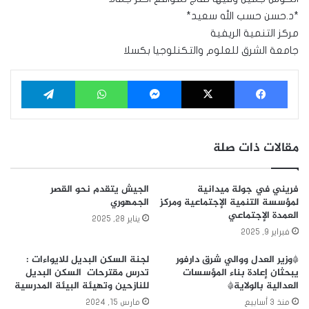
*د.حسن حسب الله سعيد*
مركز التنمية الريفية
جامعة الشرق للعلوم والتكنلوجيا بكسلا
فيسبوك
‫X
ماسنجر
واتساب
تيلقرام
مقالات ذات صلة
فريني في جولة ميدانية
الجيش يتقدم نحو القصر
لمؤسسة التنمية الإجتماعية ومركز
الجمهوري
العمدة الإجتماعي
يناير 28, 2025
فبراير 9, 2025
*وزير العدل ووالي شرق دارفور
لجنة السكن البديل للايواءات :
يبحثان إعادة بناء المؤسسات
تدرس مقترحات السكن البديل
العدالية بالولاية*
للنازحين وتهيئة البيئة المدرسية
منذ 3 أسابيع
مارس 15, 2024