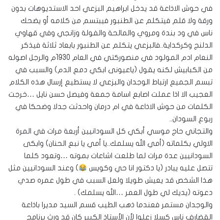
في حوش الاذاعة قد يدخل ابراهيم البزعي احد الاستديوهات بدون
ورقة ولا قلم فيتكلم عن الطنبور فيبتسم من كلامه أو يضحك
ناس في ود بندة ومروي والمالحة والفولة وزانجي وفي قهاوي
الدلنج وكركداية..فالبزعي يتكلم عن الطنبور بابعاد ثلاثة فيذكر
النعام ادم المولود في منصوركتي في العام 1930م والرجل اصوله
من الكبابيش لكنه يقول (ياعيونى ابكي دمع الدم) والسبب في
تبسم الجميع ارتباط الوجدان والبزعي لا يستطيع إرسال هذه الكلام
العجيب الا اذا عملت اصابع اسامة جمعة وفيصل حسن نايل …خرجت
الكلمات من حوش الاذاعة في ام درمان واحدثت جدلا وضحكا في
ربوع السودان..
والتجاني حاج موسي أبكي كل السودانيين أربعة مرات في المرة
الاولي بكلماته (أمي الله يسلمك..يا أمي يا نبع الحنان) وابكى
السودانيين عدة مرات لما طلعت اشاعات بموته …وتعود كلما
تتصل عليه يبادر (يا دكتور انا حي وكويس
) وعند السودانيين مثل
هذا الشخص قد يعيش طويلا ولعل السبب في طول عمره صدي
دعوته (يديك لي طول العمر …الله يسلمك) .
والوجدان مستمر فعندما ذهب الطيب قسم السيد مديرا باذاعة
القضارف ناس كسلا زعلوا لأن الأستاذ الكبير كان قد ورث برنامج