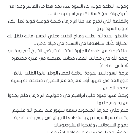
وحوش الاذاعة حوش كل السودانيين تجد هذا من الفاشر وهذا من
الأبيض واخر من كسلا لكنهم اسرة واحدة …
والكلمة التي تخرج من هنا ام درمان كلمة قومية قوية تصل لكل
قلوب السودانيين
وارتبطوا بعبدالله الطيب وفراج الطيب وعلي الحسن مالك ينقل لك
المباراة كأنك تشاهدها في الاستاد في حياد كامل ..
لما تخرجت من جامعة الجزيرة استشرت شيخي الشيخ آدم يعقوب
رحمه الله في مجالات العمل فكانت نصيحته في عبارة مختصرة
(امشي الاذاعة) ..
فرحة السودانيين بعودة الاذاعة لحضن الوطن لانها القلب النابض
حاول القذافي ضربها أيام معاركه مع النميري فتصدت له يسرية
محمد الحسن ..
وبحث عنها جنود خليل ابراهيم في دخولهم ام درمان فلم يجدوا
من يدلهم عليها ..
جثم علي صدرها الجنجويد تسعة شهور فلم يفتح الله عليهم
بكلمة تسر السودانيين واستعادها الجيش في يوم واحد فجرت
دموع السودانيين وفتحوا الاستوديوهات
الحوش جميل وفيها نفاج لمواقع اكثر جمالا