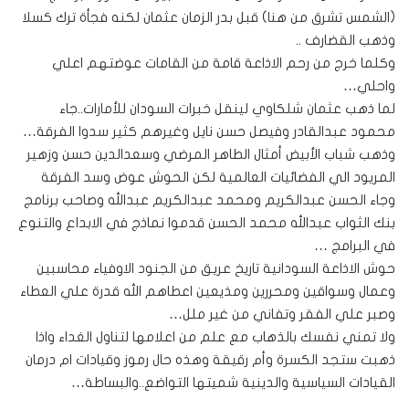
(الشمس تشرق من هنا) قبل بدر الزمان عثمان لكنه فجأة ترك كسلا
وذهب القضارف ..
وكلما خرج من رحم الاذاعة قامة من القامات عوضتهم اعلي
واحلي…
لما ذهب عثمان شلكاوي لينقل خبرات السودان للأمارات..جاء
محمود عبدالقادر وفيصل حسن نايل وغيرهم كثير سدوا الفرقة…
وذهب شباب الأبيض أمثال الطاهر المرضي وسعدالدين حسن وزهير
المريود الي الفضائيات العالمية لكن الحوش عوض وسد الفرقة
وجاء الحسن عبدالكريم ومحمد عبدالكريم عبدالله وصاحب برنامج
بنك الثواب عبدالله محمد الحسن قدموا نماذج في الابداع والتنوع
في البرامج …
حوش الاذاعة السودانية تاريخ عريق من الجنود الاوفياء محاسبين
وعمال وسواقين ومحررين ومذيعين اعطاهم الله قدرة علي العطاء
وصبر علي الفقر وتفاني من غير ملل…
ولا تمني نفسك بالذهاب مع علم من اعلامها لتناول الغداء واذا
ذهبت ستجد الكسرة وأم رقيقة وهذه حال رموز وقيادات ام درمان
القيادات السياسية والدينية شميتها التواضع..والبساطة…