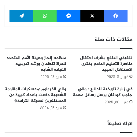
فيسبوك
‫X
ماسنجر
واتساب
تيلقرام
مقالات ذات صلة
تنفيذي الدلنج يشرف احتفال
منظمه إنجاز وهيئة الأمم المتحده
مناصرة التعليم الدامج بذكرى
للمراة تنظمان ورشه تدريبيه
الاستقلال المجيد
القياده الشابه
فبراير 5, 2025
مايو 13, 2025
في زيارة تاريخية للدلنج : والي
والي الخرطوم :معسكرات المقاومة
جنوب كردفان يرسل رسائل مهمة
الشعبية دفعت باعداد كبيرة من
المستنفرين لمعركة الكرامة*
فبراير 28, 2025
مايو 15, 2024
اترك تعليقاً