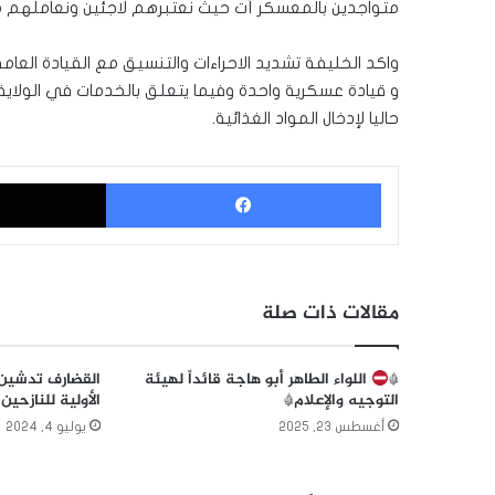
متواجدين بالمعسكر آت حيث نعتبرهم لاجئين ونعاملهم م
واكد الخليفة تشديد الاحراءات والتنسيق مع القيادة العا
و قيادة عسكرية واحدة وفيما يتعلق بالخدمات في الولاية
حاليا لإدخال المواد الغذائية.
فيسبوك
مقالات ذات صلة
*
اللواء الطاهر أبو هاجة قائداً لهيئة
القضارف تدشين ب
التوجيه والإعلام*
الأولية للنازحين
أغسطس 23, 2025
يوليو 4, 2024