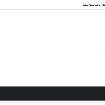
ين الإسلامية تبحثان تعزيز الشراكة وتطوير خدمات التأمين