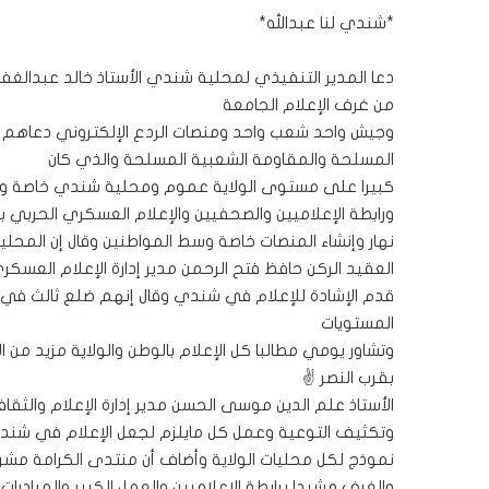
*شندي لنا عبدالله*
دعا المدير التنفيذي لمحلية شندي الأستاذ خالد عبدالغف
من غرف الإعلام الجامعة
وجيش واحد شعب واحد ومنصات الردع الإلكتروني دعاهم إ
المسلحة والمقاومة الشعبية المسلحة والذي كان
كبيرا على مستوى الولاية عموم ومحلية شندي خاصة وقال إ
ورابطة الإعلاميين والصحفيين والإعلام العسكري الحربي بال
نهار وإنشاء المنصات خاصة وسط المواطنين وقال إن المحلي
العقيد الركن حافظ فتح الرحمن مدير إدارة الإعلام العسكر
قدم الإشادة للإعلام في شندي وقال إنهم ضلع ثالث ف
المستويات
وتشاور يومي مطالبا كل الإعلام بالوطن والولاية مزيد من
بقرب النصر ✌️
الأستاذ علم الدين موسى الحسن مدير إدارة الإعلام والثقاف
وتكثيف التوعية وعمل كل مايلزم لجعل الإعلام في شند
نموذج لكل محليات الولاية وأضاف أن منتدى الكرامة مشرو
والغرف مشيدا برابطة الإعلاميين والعمل الكبير والمبادرات