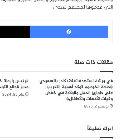
التي قدموها لمجتمع شندي
فيسبوك
مقالات ذات صلة
في ورشة استهدفت(٢٤) كادر بالسعودي
*رئيس رابطة خر
*صحة الخرطوم تؤكد أهمية التدريب
مدير قطاع التوج
على طوارئ الحمل والولادة في خفض
يناير 23, 2024
وفيات الأمهات والأطفال*
نوفمبر 2, 2025
اترك تعليقاً