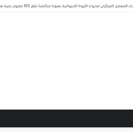
س المشاركة في منافسات البطولة المدرسية الافريقية لكرة القدم الى الخرطوم