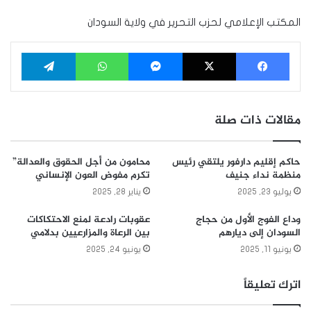
المكتب الإعلامي لحزب التحرير في ولاية السودان
فيسبوك
‫X
ماسنجر
واتساب
تيلقرام
مقالات ذات صلة
حاكم إقليم دارفور يلتقي رئيس
محامون من أجل الحقوق والعدالة”
منظمة نداء جنيف
تكرم مفوض العون الإنساني
يوليو 23, 2025
يناير 28, 2025
وداع الفوج الأول من حجاج
عقوبات رادعة لمنع الاحتكاكات
السودان إلى ديارهم
بين الرعاة والمزارعيين بدلامي
يونيو 11, 2025
يونيو 24, 2025
اترك تعليقاً