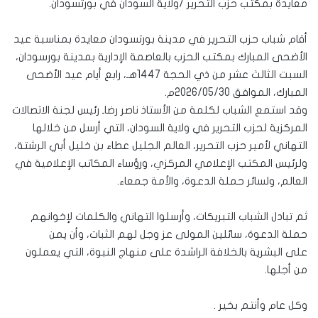
معايدة بمكتب حزب التحرير /ولاية السودان في بورتسودان.
أقام شباب حزب التحرير في مدينة بورتسودان معايدة بمناسبة عيد
الأضحى المبارك بمكتب الحزب بالعاصمة الإدارية بمدينة بورسودان،
السبت الثالث عشر من ذي الحجة 1447هـ، رابع أيام عيد الأضحى
المبارك، الموافق 2026/05/30م.
وقد استمع الشباب لكلمة من الأستاذ ناصر رضاـ رئيس لجنة الاتصالات
المركزية لحزب التحرير في ولاية السودان، التي أرسل من خلالها
التهاني لأمير حزب التحرير، العالم الجليل عطاء بن خليل أبي الرشتة،
ولرئيس المكتب الإعلامي المركزي، ورؤساء المكاتب الإعلامية في
العالم، ولسائر حملة الدعوة، والأمة جمعاء.
ثم تبادل الشباب التبريكات، وأرسلوا التهاني والكلمات لإخوانهم
حملة الدعوة، سائلين المولى عز وجل لهم الثبات، وأن يمن
على البشرية بالخلافة الراشدة على منهاج النبوة، التي يعملون
من أجلها.
وكل عام وأنتم بخير .