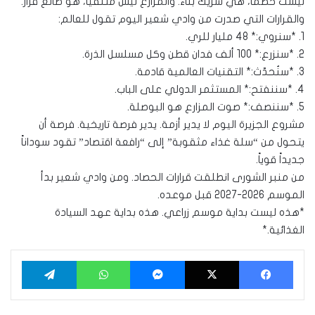
ليست خصماً، هي شريك بناء. والمزارع ليس متلقياً، هو صانع قرار.
والقرارات التي صدرت من وادي شعير اليوم تقول للعالم:
1. *سنروي:* 48 مليار للري.
2. *سنزرع:* 100 ألف فدان قطن وكل مسلسل الذرة.
3. *سنُحدّث:* التقنيات العالمية قادمة.
4. *سننفتح:* المستثمر الدولي على الباب.
5. *سننصف:* صوت المزارع هو البوصلة.
مشروع الجزيرة اليوم لا يدير أزمة. يدير فرصة تاريخية. فرصة أن
يتحول من “سلة غذاء مثقوبة” إلى “رافعة اقتصاد” تقود سوداناً
جديداً قوياً.
من منبر الشورى انطلقت قرارات الحصاد. ومن وادي شعير بدأ
الموسم 2026-2027 قبل موعده.
*هذه ليست بداية موسم زراعي. هذه بداية عهد السيادة
الغذائية.*
فيسبوك
‫X
ماسنجر
واتساب
تيلقرام