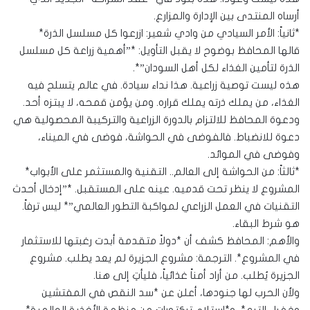
أرساه المنتدى بين الإدارة والمزارع.
*ثانياً: الأمر السيادي من وادي شعير: ازرعوا كل مسلسل الذرة*
قالها المحافظ بوضوح لا يقبل التأويل: *”أهمية زراعة كل مسلسل
الذرة لتأمين الغذاء لكل أهل السودان”*.
هذه ليست توصية زراعية. هذا نداء سيادة. في عالم يتسلح فيه
الغذاء، من يملك ذرته يملك قراره. ومن يؤمن قمحه، لا يبتزه أحد.
ودعوة المحافظ للالتزام بالدورة الزراعية والتركيبة المحصولية هي
دعوة للانضباط. فالفوضى في الحواشة، فوضى في الميناء،
وفوضى في الموائد.
*ثالثاً: من الحواشة إلى العالم.. التقنية والمستثمر على الأبواب*
المشروع لا ينظر تحت قدميه. عينه على المستقبل. *”إدخال أحدث
التقنيات في العمل الزراعي لمواكبة التطور العالمي”* ليس ترفاً.
هو شرط البقاء.
والأهم: المحافظ كشف أن *دولاً متقدمة أبدت رغبتها للاستثمار
في المشروع*. الترجمة: مشروع الجزيرة لم يعد يطلب. مشروع
الجزيرة يُطلب. من أراد أمناً غذائياً، فليأتِ إلى هنا.
ولأن الحرب لها جنودها، أعلن عن *سد النقص في المفتشين