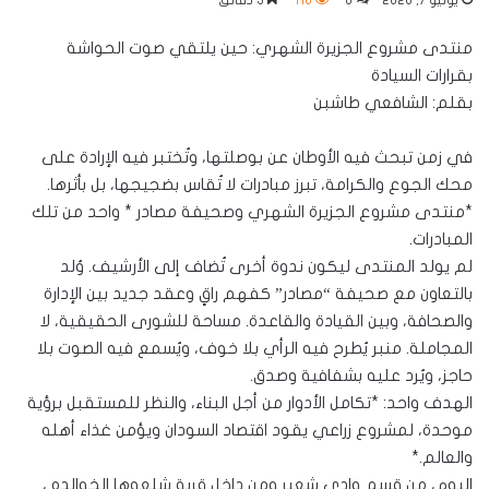
يونيو 7, 2026
0
116
3 دقائق
منتدى مشروع الجزيرة الشهري: حين يلتقي صوت الحواشة
بقرارات السيادة
بقلم: الشافعي طاشبن
في زمن تبحث فيه الأوطان عن بوصلتها، وتُختبر فيه الإرادة على
محك الجوع والكرامة، تبرز مبادرات لا تُقاس بضجيجها، بل بأثرها.
*منتدى مشروع الجزيرة الشهري وصحيفة مصادر * واحد من تلك
المبادرات.
لم يولد المنتدى ليكون ندوة أخرى تُضاف إلى الأرشيف. وُلد
بالتعاون مع صحيفة “مصادر” كفهم راقٍ وعقد جديد بين الإدارة
والصحافة، وبين القيادة والقاعدة. مساحة للشورى الحقيقية، لا
المجاملة. منبر يُطرح فيه الرأي بلا خوف، ويُسمع فيه الصوت بلا
حاجز، ويُرد عليه بشفافية وصدق.
الهدف واحد: *تكامل الأدوار من أجل البناء، والنظر للمستقبل برؤية
موحدة، لمشروع زراعي يقود اقتصاد السودان ويؤمن غذاء أهله
والعالم.*
اليوم، من قسم وادي شعير ومن داخل قرية شلعوها الخوالده ،