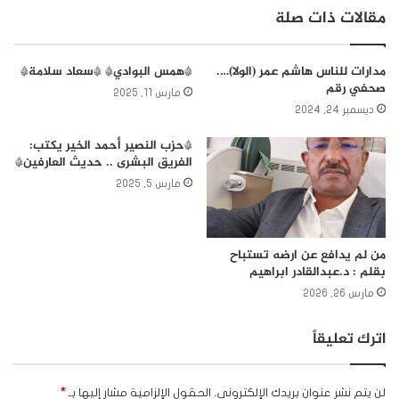
مقالات ذات صلة
مدارات للناس هاشم عمر (الولا)….
*همس البوادي* *سعاد سلامة*
صحفي رقم
مارس 11, 2025
ديسمبر 24, 2024
*حزب النصير أحمد الخير يكتب:
الفريق البشرى .. حديث العارفين*
مارس 5, 2025
من لم يدافع عن ارضه تستباح
بقلم : د.عبدالقادر ابراهيم
مارس 26, 2026
اترك تعليقاً
لن يتم نشر عنوان بريدك الإلكتروني.
الحقول الإلزامية مشار إليها بـ
*