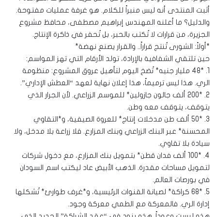
أثبت المنتدى أنه ليس منبراً للكلام. هو غرفة عمليات مفتوحة.
والدليل؟ ما أعلنه المهندس إبراهيم مصطفى، محافظ مشروع
الجزيرة، من قرارات لا تُكتب بالحبر، بل تُحفر في ذاكرة الإنتاج.
*أولاً: الشورى تُنتج قراراً.. والقرار يصنع نهضة*
حين تلتقي الشفافية بالإرادة، تولد الأرقام التي تهز المواسم:
1. *48 مليار جنيه* تُضخ اليوم لتأهيل عروق المشروع: منظومة
الري. هذا ليس ترميماً، هذا إعلان نهاية لعهد “العطش الإداري”.
2. *200 ألف جالون جازولين* للموسم الزراعي. لأن الجرار الذي
يتوقف، يتوقف معه وطن.
3. *50 ألف طن مدخلات إنتاج* للعروة الصيفية، و*التقاوي
المحسنة* عبر البنك الزراعي وبنك المزارع. فلا زراعة بلا مدخل، ولا
سيادة بلا تقاوي.
4. *100 ألف فدان قطن* بتمويل بنك المزارع، مع دخول شركات
لتمويل مساحات مقدرة. الذهب الأبيض عاد ليكتب اسم السودان
في بورصات العالم.
5. *68 كراكة* لصيانة القنوات الرئيسية، و*غرف طوارئ* تُشكلها
إدارة الري. فالمعركة مع الطمي معركة وجود.
هذه ليست وعوداً. هذه بنود في “عقد الشراكة” الجديد الذي