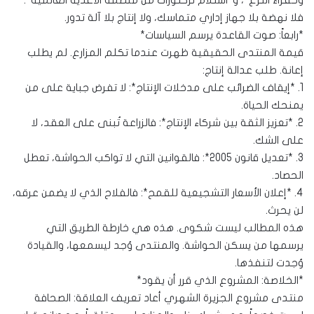
وخفراء الترع*، و*استلام تركتورات من منظمة الأغذية العالمية*.
فلا نهضة بلا جهاز إداري متماسك، ولا إنتاج بلا آلة تدور.
*رابعاً: صوت القاعدة يرسم السياسات*
قيمة المنتدى الحقيقية ظهرت عندما تكلم المزارع. لم يطلب
إعانة. طلب عدالة إنتاج:
1. *إيقاف الضرائب على مدخلات الإنتاج*: لا تفرض جباية على من
يمنحك الحياة.
2. *تعزيز الثقة بين شركاء الإنتاج*: فالزراعة تُبنى على العقد، لا
على الشك.
3. *تعديل قانون 2005*: فالقوانين التي لا تواكب الحواشة، تعطل
الحصاد.
4. *إعلان الأسعار التشجيعية للقمح*: فالفلاح الذي لا يضمن عرقه،
لن يحرث.
هذه المطالب ليست شكوى. هذه هي خارطة الطريق التي
يرسمها من يسكن الحواشة. والمنتدى وُجد ليسمعها، والقيادة
وُجدت لتنفذها.
*الخلاصة: المشروع الذي قرر أن يقود*
منتدى مشروع الجزيرة الشهري أعاد تعريف العلاقة: الصحافة