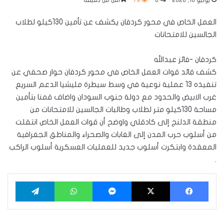
يونيو 10, 2026
0
79
أقل من دقيقة
العمل الخاص في محور كردفان يكشف عن تأمين 130كيلو لطلاب
الجالسين للامتحانات
كردفان -فائز عبدالله
كشف قائد قوات العمل الخاص في محور كردفان حوار صحفي عن
تنفيذه 13 عملية نوعية في وسط سيطرة مليشيا الدعم السريع
غرب الابيض والحدود مع دولة جنوب السودان واضاف قمنا بتأمين
مساحة 130كيلو متر لطلاب وطالبات الجالسين للامتحانات من
منطقة الدلنج إلى كادقلي واوضح أن قوات العمل الخاص انتقلت
من أسلوب حرب المدن إلى الغابات والصحراء والمناطق الجغرافية
المعقدة وابتكرت أسلوب جديد للعمليات العسكرية أسلوب الراكب
.
فيسبوك
‫X
ماسنجر
واتساب
تيلقرام