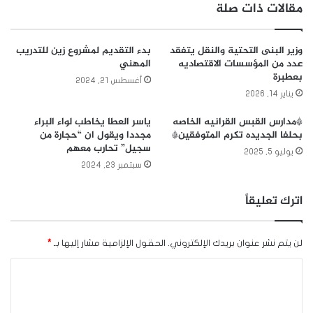
مقالات ذات صلة
وزير البنى التحتية والنقل يتفقد
بدء التقديم لمشروع زين للتدريب
عدد من المؤسسات الاقتصاديه
المهني
بعطبرة
أغسطس 21, 2024
يناير 14, 2026
*مدارس القبس القرانيه الخاصه
ياسر العطا يخاطب لواء البراء
بحلفا الجديده تكرم المتوفقين*
مجددا ويقول ان “حجارة من
سجيل” تحارب معهم
يوليو 5, 2025
سبتمبر 23, 2024
اترك تعليقاً
لن يتم نشر عنوان بريدك الإلكتروني.
الحقول الإلزامية مشار إليها بـ
*
ا
ل
ت