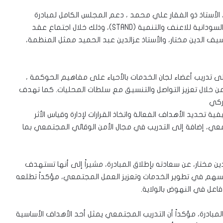
 الأستاذ ذو الفقار علي محمد ، دعم المجلس الكامل لمبادرة
محلية أم درمان، التي تنفذ بالشراكة مع منظمة المبادرة السودانية للاعنف والتنمية (STAND)، وذلك خلال اجتماع عقد
سيف الدين مختار، والأستاذ عزالدين عبد الحميد ممثل المنظمة،
إلى تدريب أعضاء لجان الخدمات بالأحياء على مفاهيم الحوكمة ،
 من خلال تعزيز التواصل والتنسيق مع سلطات المحليات. كما تهدف
اركي
تحديد الأهداف الفعالة واتخاذ القرارات لإدارة وقياس الأثر
معي، إضافة إلى التدريب في مجال الأمن الوقائي المجتمعي بما
ين مختار، عن سعادته بإطلاق المبادرة، مشيراً إلى أنها تستهدف
 تسهم في تطوير الخدمات وتعزيز العمل المجتمعي، مؤكداً تطلعه
فاعل في النهوض بالولاية.
بالمبادرة، مؤكداً أن التدريب المجتمعي يمثل أحد الأهداف الأساسية