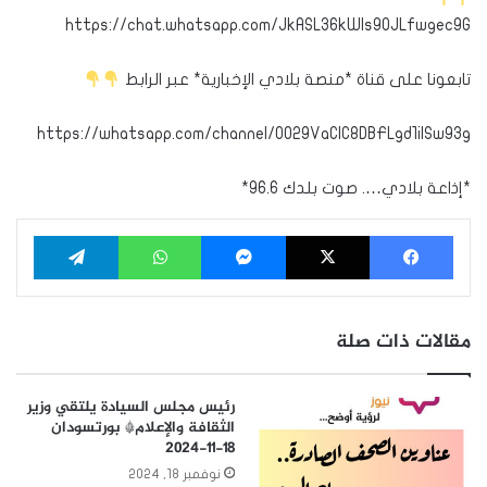
https://chat.whatsapp.com/JkASL36kWIs9OJLfwgec9G
تابعونا على قناة *منصة بلادي الإخبارية* عبر الرابط
https://whatsapp.com/channel/0029VaClC8DBFLgd1iISw93g
*إذاعة بلادي…. صوت بلدك 96.6*
فيسبوك
‫X
ماسنجر
واتساب
تيلقرام
مقالات ذات صلة
رئيس مجلس السيادة يلتقي وزير
الثقافة والإعلام* بورتسودان
١٨-١١-٢٠٢٤
نوفمبر 18, 2024