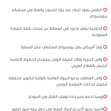
كباشي يعود للبلاد بعد زيارة للجنوب والعطا في استقباله
ببورتسودان
الخارجية ترفض ما ورد في الوسائط من إساءات بالغة للقيادة
السعودية
وفد أمريكي يصل بورتسودان لاستئناف عمل السفارة
والي الجزيرة وقائد الفرقة الاولى يتفقدان الخطوط الأمامية
للجيش بالقطاع الغربي
والى القضارف يدعو البنوك العاملة بالولاية لتكوين محفظة
لتمويل مدخلات الموسم الزراعى
روسيا تدعم منبر جدة لوقف القتال في السودان
التمرد يحرق أكبر بئر لإنتاج النفط في حقل زرقة شرق دارفور