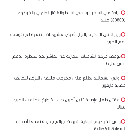
زيادة في السعر الرسمي لاسطوانة غاز الطهي بالخرطوم
(٢٣٦٠٠) جنيه
وزير البني التحتية بالنيل الأبيض: مشروعات التنمية لم تتوقف
رغم الحرب
توقف حركة الشاحنات التجارية عن الفاشر بعد سيطرة الدعم
على مليط
والي الشمالية يطلع على مخرجات ملتقى البركل لتحالف
حماية دارفور
مقتل طفل وإصابة اثنين آخرين جراء انفجارخ مخلفات الحرب
بنيالا
والي الخرطوم: الولاية شهدت جرائم جديدة نفذها أصحاب
السوابق القضائية