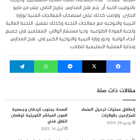
بالتوقيت الاتيه أن يتم فتح المدارس بتاريخ الثاني عشر من مايو
الجاري واوصت كذلك علي استصحاب المعالجات الفنية لوزارة
التربيه والتوجيه مع معالجات اللجنة وكذلك تفعيل اللجنة المالية
ولجنة العودة الطوعيه وحيا مستشار الوالي المعلمين في جميع
أنحاء الولاية ودور وزارة التربية والتوجية الكبير في فتح المدارس
وبداية العملية التعليمية للطلاب
فيسبوك
‫X
ماسنجر
واتساب
تيلقرام
مقالات ذات صلة
إنطلاق عمليات ترحيل السّماد
الصحة بجنوب كردفان وجمعية
للمُزارعين بالولايات
العون المباشر الكويتية توقعان
اتفاق فني
يونيو 29, 2024
أبريل 14, 2025