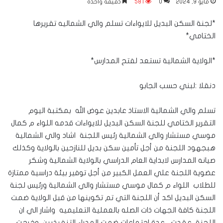
مايو 9, 2024
0
581
دقيقة واحدة
*لجنة السكن البديل للايواءات تسلم والي الشماليه تقريرها
الختامي*
*الولاية الشمالية تستعد لفتح المدارس*
دنقلا :لبني حسب الجابو
تسلم والي الشمالية الاستاذ عابدين عوض الله بمكتبة اليوم
التقرير الختامي للجنة السكن البديل للايواءات قدمه اللواء م كمال
موسي مستشار والي الشمالية رئيس اللجنة اشاد والي الشمالية
هبجهود اللجنة من أجل تأمين سكن بديل للنازحين بالولاية وكذلك
صيانه المدارس لابداية العام الدراسي بالولاية الشمالية وشكر
عضوية اللجنة علي العمل الكبير من أجل توفير بيئة دراسية ممتازة
للطلاب اللواء م كمال موسي مستشار والي الشمالية ورئيس لجنة
السكن البديل اكد أن اللجنة التي تم تكوينها من قبل الولاية ضمت
اللجنة كافة الجهات ذات الصله بالعملية التعليميه واشار الي ان
اللجنة عقدت عدة اجتماعات ضمت المدراء التنفيذيين وخرجت