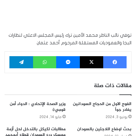
توفي نائب الناظر محمد الأمين ترك رئيس المجلس الاعلي لنظارات
البجا والعموديات المستقلة المرحوم أحمد عثمان
فيسبوك
‫X
ماسنجر
واتساب
تيلقرام
مقالات ذات صلة
الفوج الاول من الحجاج السودانين
وزير الصحة الإِتحادي : الدواء أمن
يغادر جواً
قومِي*
يونيو 3, 2024
مايو 14, 2024
بحث اوضاع اللاجئين بالسودان
مطالبات لكيكل بالتدخل لحل أزمة
معسكر درع السودان قطاع أبوحمد