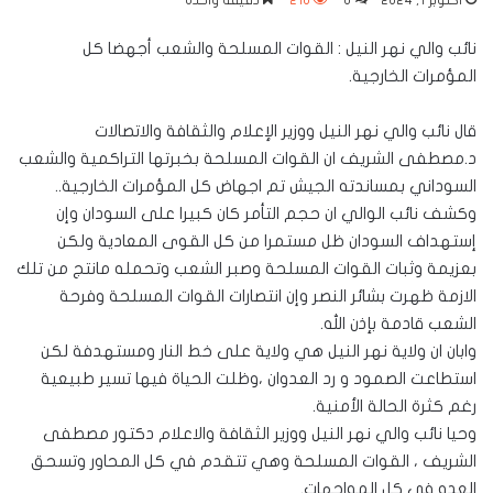
أكتوبر 1, 2024
0
216
دقيقة واحدة
نائب والي نهر النيل : القوات المسلحة والشعب أجهضا كل
المؤمرات الخارجية.
قال نائب والي نهر النيل ووزير الإعلام والثقافة والاتصالات
د.مصطفى الشريف ان القوات المسلحة بخبرتها التراكمية والشعب
السوداني بمساندته الجيش تم اجهاض كل المؤمرات الخارجية..
وكشف نائب الوالي ان حجم التأمر كان كبيرا على السودان وإن
إستهداف السودان ظل مستمرا من كل القوى المعادية ولكن
بعزيمة وثبات القوات المسلحة وصبر الشعب وتحمله مانتج من تلك
الازمة ظهرت بشائر النصر وإن انتصارات القوات المسلحة وفرحة
الشعب قادمة بإذن الله.
وابان ان ولاية نهر النيل هي ولاية على خط النار ومستهدفة لكن
استطاعت الصمود و رد العدوان ،وظلت الحياة فيها تسير طبيعية
رغم كثرة الحالة الأمنية.
وحيا نائب والي نهر النيل ووزير الثقافة والاعلام دكتور مصطفى
الشريف ، القوات المسلحة وهي تتقدم في كل المحاور وتسحق
العدو في كل المواجهات.