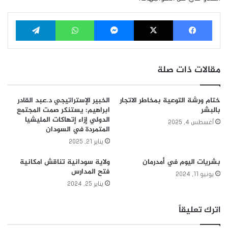
فيسبوك
‫X
ماسنجر
واتساب
تيلقرام
مقالات ذات صلة
ختام ورشة التوعية بمخاطر الاتجار
الخبير الإستراتيجي د.عبد القادر
بالبشر
ابراهيم: يستنكر صمت المجتمع
الدولي إزاء إتهاكات المليشيا
أغسطس 4, 2025
المتمردة في السودان
يناير 21, 2025
بشريات اليوم في أمدرمان
ولاية سودانية تناقش امكانية
فتح المدارس
يونيو 11, 2024
يناير 25, 2024
اترك تعليقاً