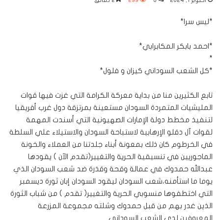
أكتوبر 1, 2024
0
299
2 دقائق
*ليس سرا*
*احمد بابكر المكابرابي*
*
*كل الشعب السوداني كيزان و فلول*
تابع الكثيرين منا من بداية معركة الكرامة التي غزت فيها قوات
المليشيات المتمردة السودان مستعينة بمرتزقة دول غرب أفريقيا
لتنفيذ مخطط دولة الإمارات الصهيونية التي أسندت المهمة
لقوات آل دقلو الإرهابية لاستباحة السودان والاستيلاء علي السلطة
في الخرطوم كان ذلك بمعونة أبناء جلدتنا من العملاء والخونة
الماجوريين في تنسيقية الحرية والتغيير(تقدم الآن ) يقودها
عبدالله حمدوك في عمالة وقحة وقذرة ضد شعب السودان الذي
يوما ما استأمنه،شعب السودان ليقود السودان إبان ثورة ديسمبر
التي اختطفوها منسوبي الحرية والتغيير( تقدم ) من شباب الثورة
الذين غدر بهم من قبل حمدوك وشلته مجموعة المزرعة
المعروفين لدي الشعب السوداني