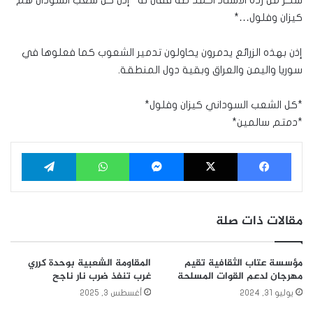
سخر من رده الاستاذ احمد طه فقال له *إذن كل شعب السودان هم
كيزان وفلول…*
إذن بهذه الزرائع يدمرون يحاولون تدمير الشعوب كما فعلوها في
سوريا واليمن والعراق وبقية دول المنطقة.
*كل الشعب السوداني كيزان وفلول*
*دمتم سالمين*
فيسبوك
‫X
ماسنجر
واتساب
تيلقرام
مقالات ذات صلة
مؤسسة عتاب الثقافية تقيم
المقاومة الشعبية بوحدة كرري
مهرجان لدعم القوات المسلحة
غرب تنفذ ضرب نار ناجح
يوليو 31, 2024
أغسطس 3, 2025