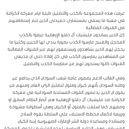
عرفت هذه المجموعة بالكذب والتضليل طيلة ايام معركة الكرامة
في معية ما يسمي بمستشاري حميدتي الذين تتم إستضافتهم
في القنوات الفضائية
كل الذين يساندون مليشيات آل دقلو الإرهابية عرفوا بالكذب
المخجل والقبيح مارسوا الكذب بصورة يندي لها الجبين وكثيرا ما
يخجل لهم الذين يشاهدون ويستمعون لهم عبر القنوات الفضائية
من المشاهدين يمارسون الكذب في كل إفادة حتي ان مذيعي
القنوات كانوا يستحون لهم من ممارسة الكذب والتضليل.
وفي الغالب الاعم يصفون عامة شعب السودان الذي،يدافع عن
وطنه السودان بأنهم كيزان وفلول لتضليل الراي العام ومنهم من
يقول ان الذين يدعمون القوات المسلحة السودانية في معركة
الكرامة ضد مليشيات آل دقلو الإرهابية هم أنصار النظام السابق او
وصفهم كما اسلفت بالفلول أو الكيزان وهي أسطوانة مشروخة
وزريعة لاكمال مخطط الاستيلاء علي السلطة بقوة السلاح
ومساندة ومساعدة دولة الشر الإمارات الصهيونية إبنة الكيان
الصهيوني وهي الداعم الاساسي لهذه المليشيات لخوض المعركة