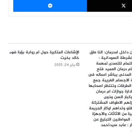
‫X
ماسنجر
 داخل امدرمان: النا طق
الإشاعات المتكررة حول ام روابة بؤرة ضوء
شرطة السودانية :
خالد بخيت
تمام للتصدى لمهمة
يناير 24, 2025
ام درمان العميد فتح
 المدنى يباشر اعماله فى
ة الاجسام الغريبة جمع
من الطرقات وتنتظر اصحابها
دارة جوازات ام درمان
كبار السن وذوى
زلهم الاطواف المشتركة
و وتداهم اوكار الجريمة
 من الاثاثات والاجهزة
المواطنين التبليغ عن
 : عابد سيداحمد