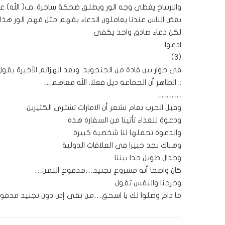
والارتياح يغطى وجه الور ويطلق ضحكة ساخرة. ف( الله) عند
بعض الناس عندنا يعاملون الدعاء بفهم مثل فهم الور هذا
لكن دعاء صادق واحد يكفى
ادعوا
(3)
فى حوار بين قادة من الجنجويد. وبعد الهزائم الأخيرة يقول 
:: الظاهر أن الجماعة ديل فعلا. الله معاهم…
……….
وقبل الحرب بعام نشعر أن الامارات تشترى الكثيرين.
ودعوة للغداء تأتينا من السفارة هذه
والدعوة تحملها لنا شخصية كبيرة
وهناك نجد خبيرا فى العلاقات الدولية
وجدال طويل جدا بيننا
كان واضحا أنه مشروع تجنيد…مدفوع الثمن…
وخرجنا والنفس تقول
ما دام وصلوا لك يا اسحق…من بقى إذن دون تجنيد مدفوع