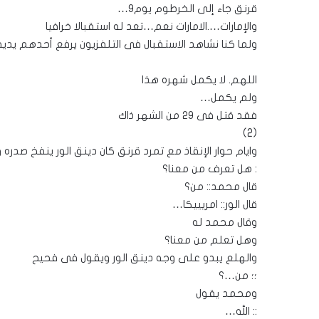
قرنق جاء إلى الخرطوم يوم٩…
والإمارات….الامارات نعم…تعد له استقبالا خرافيا
ولما كنا نشاهد الاستقبال فى التلفزيون يرفع أحدهم يدي
اللهم. لا يكمل شهره هذا
ولم يكمل…
فقد قتل فى ٢٩ من الشهر ذاك
(2)
وايام حوار الإنقاذ مع تمرد قرنق كان دينق الور ينفخ صدره
: هل تعرف من معنا؟
قال محمد:: من؟
قال الور:: امريييكا…
وقال محمد له
وهل تعلم من معنا؟
والهلع يبدو على وجه دينق الور ويقول فى فحيح
؛؛ من…؟
ومحمد يقول
:: الله…