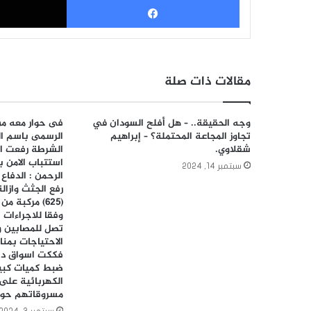
فيسبوك
مقالات ذات صلة
وجه الحقيقة.. – هل أفلح السودان في
فى حوار معه من
تجاوز المجاعة المحتملة؟ – إبراهيم
الرسمى باسم ال
شقلاوي.
الشرطة رفعت ال
استتباب الامن ب
سبتمبر 14, 2024
الرحمن : الدفاع
رفع الجثث وازال
(٦٢٥) مركبة 
وفقا للاجراءات ا
تصل للمصابين و
الاحتياجات بمنا
فككت اسواق دقل
ضبط كميات كبيرة
الكهربائية على 
مسروقاتهم حوار