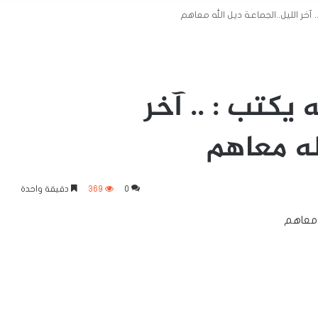
 آخر الليل..الجماعة ديل الله معاهم
يكتب : .. آخر
له معاهم
0
369
دقيقة واحدة
ه معاهم