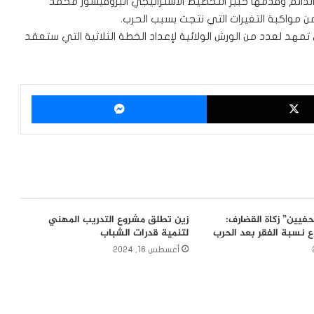
الدائم وقدمها خبير التخطيط الاستراتيجي البروفيسور محمد
 مواكبة التغيرات التي نتجت بسبب الحرب.
تمهد لعدد من الورش الولائية لإعداد الخطة الثلاثية التي ستعقد
‫X
ماسنجر
فيين” زكاة القضارف:
زين تطلق مشروع التدريب المهني
 نسبة الفقر بعد الحرب
لتنمية قدرات الشباب
أغسطس 16, 2024