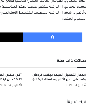
العام للصندوق القومي للتأمين الصحي الدكتور فاروق نور
حسين ابوصالح، ان الورشة ستضع منهجا يمكن المؤسسة من
وأوضح د. شاش ان الورشة الاسفيرية للتخطيط الاستراتيجي 
الاسبوع المقبل.
فيسبوك
مقالات ذات صلة
*جهاز التحصيل الموحد بجنوب كردفان
“في منتدي الصح
يقف على سير الأداء بمحافظة الرشاد*
تكشف عن ارتفاع
مايو 14, 2025
مارس 24, 2025
اترك تعليقاً