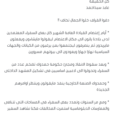
كل الحقيقة
عابد سيداحمد
دقوا القراف خلوا الجمال تخاف !!
* أيام إعتصام القيادة العامة الشهير كان بعض السفراء المعتمدين
لدى بلادنا ياتون الى مكان الاعتصام ليقولوا مايشاءون ويفعلون
مايريدون ثم ينصرفون ليجتمعوا بمن يرغبون من الكيانات والجهات
السياسية نهارا جهارا ويعودون الى بيوتهم مسرورين
* وبعد سقوط الانقاذ ومجئ حكومة حمدوك تضخم عدد من
السفراء وتحولوا الى لاعبين اساسيين فى تشكيل المشهد الداخلى
* وحمدوك الصنعة الخارجية ينفذ مايقولون وينتظر اوامرهم
الجديدة
* ومع مر السنوات وتمدد بعض السفراء فى المساحات التى تتنافى
والممارسات الدبلوماسية استمرت المخالفات فكنا نشاهد السفير