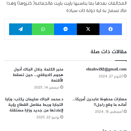
المخالفات بعدها بما يناسبها ياريت ياريت فالجماعه( كتروها) وهذا
مالا تسمح به اية دولة ذات سيادة
فيسبوك
‫X
ماسنجر
واتساب
تيلقرام
مقالات ذات صلة
elnahwi92@gmail.com
منبر الكلمة جلال الجاك أدول
هجوم كادوقلي… حين تسقط
أكتوبر 27, 2024
الأقنعة
ديسمبر 14, 2025
مسارات محفوظ عابدين أمريكا…
د.محمد الجاك سليمان يكتب: وزارة
أمانه ما وقع راجل!!
التجارة وربط مفاصل القطاع رؤية
لإعادتها من جديد وزارة مستقلة
أغسطس 16, 2024
يونيو 22, 2025