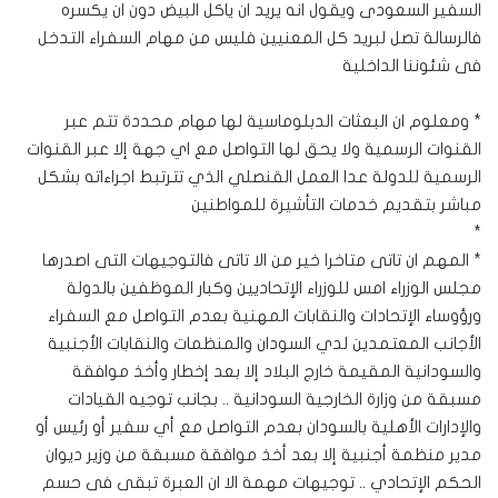
السفير السعودى ويقول انه يريد ان ياكل البيض دون ان يكسره
فالرسالة تصل لبريد كل المعنيين فليس من مهام السفراء التدخل
فى شئوننا الداخلية
* ومعلوم ان البعثات الدبلوماسية لها مهام محددة تتم عبر
القنوات الرسمية ولا يحق لها التواصل مع اي جهة إلا عبر القنوات
الرسمية للدولة عدا العمل القنصلي الذي تترتبط اجراءاته بشكل
مباشر بتقديم خدمات التأشيرة للمواطنين
*
* المهم ان تاتى متاخرا خير من الا تاتى فالتوجيهات التى اصدرها
مجلس الوزراء امس للوزراء الإتحاديين وكبار الموظفين بالدولة
ورؤوساء الإتحادات والنقابات المهنية بعدم التواصل مع السفراء
الأجانب المعتمدين لدي السودان والمنظمات والنقابات الأجنبية
والسودانية المقيمة خارج البلاد إلا بعد إخطار وأخذ موافقة
مسبقة من وزارة الخارجية السودانية .. بجانب توجيه القيادات
والإدارات الأهلية بالسودان بعدم التواصل مع أي سفير أو رئيس أو
مدير منظمة أجنبية إلا بعد أخذ موافقة مسبقة من وزير ديوان
الحكم الإتحادي .. توجيهات مهمة الا ان العبرة تبقى فى حسم