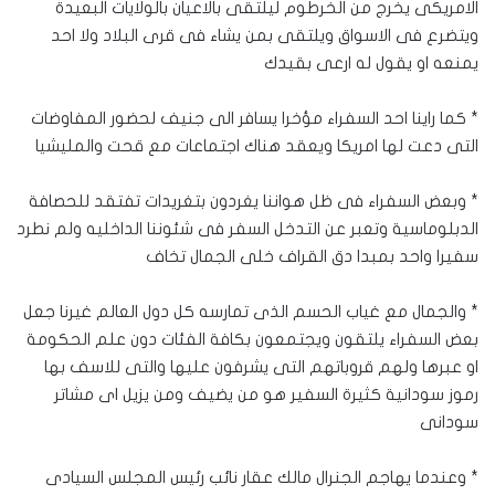
الامريكى يخرج من الخرطوم ليلتقى بالاعيان بالولايات البعيدة
ويتضرع فى الاسواق ويلتقى بمن يشاء فى قرى البلاد ولا احد
يمنعه او يقول له ارعى بقيدك
* كما راينا احد السفراء مؤخرا يسافر الى جنيف لحضور المفاوضات
التى دعت لها امريكا ويعقد هناك اجتماعات مع قحت والمليشيا
* وبعض السفراء فى ظل هواننا يغردون بتغريدات تفتقد للحصافة
الدبلوماسية وتعبر عن التدخل السفر فى شئوننا الداخليه ولم نطرد
سفيرا واحد بمبدا دق القراف خلى الجمال تخاف
* والجمال مع غياب الحسم الذى تمارسه كل دول العالم غيرنا جعل
بعض السفراء يلتقون ويجتمعون بكافة الفئات دون علم الحكومة
او عبرها ولهم قروباتهم التى يشرفون عليها والتى للاسف بها
رموز سودانية كثيرة السفير هو من يضيف ومن يزيل اى مشاتر
سودانى
* وعندما يهاجم الجنرال مالك عقار نائب رئيس المجلس السيادى