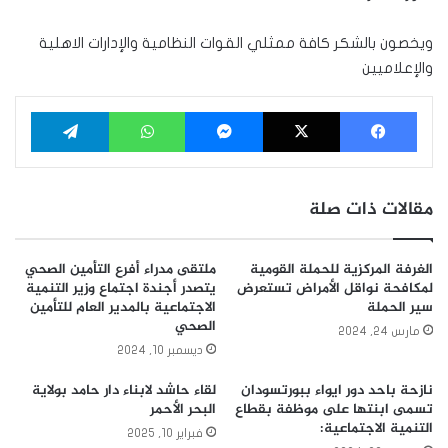
ويخصون بالشكر كافة ممثلي القوات النظامية والإدارات الاهلية
والإعلاميين
فيسبوك
‫X
ماسنجر
واتساب
تيلقرام
مقالات ذات صلة
الغرفة المركزية للحملة القومية
ملتقى مدراء أفرع التأمين الصحي
لمكافحة نواقل الأمراض تستعرض
يتصدر أجندة اجتماع وزير التنمية
سير الحملة
الاجتماعية بالمدير العام للتأمين
الصحي
مارس 24, 2024
ديسمبر 10, 2024
نازحة باحد دور ايواء ببورتسودان
لقاء حاشد لابناء دار حامد بولاية
تسمى ابنتها على موظفة بقطاع
البحر الأحمر
التنمية الاجتماعية:
فبراير 10, 2025