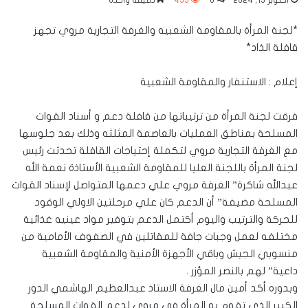
أكتوبر 13, 2024
0
453
دقيقة واحدة
*لجنة المرأة بالمقاومة الشعبيه والغرفة التجارية مروي تجهز
قافلة الذاد*
إعلام : الاستنفار والمقاومة الشعبية
فرقت لجنة المرأة من ترتيباتها من قافلة دعم و أسناد القوات
المسلحة بمناطق العمليات بالعاصمة المثلثه وذلك بعد جلوسها
مع الغرفة التجارية مروي لتكملة إحتياجات القافلة تحدثت رئيس
لجنة المرأة باللجنة العليا للمقاومة الشعبية الأستاذة نعمة الله
عبدالله شاكرة” الغرفة مروي علي دعمها المتواصل لإسناد القوات
المسلحة مضيفة” أن الدعم كان علي مرحلتين الاولي الوقود
للحركة والترتيب واليوم أكتمل الدعم بتوفير مواد عينيه غذائية
مختلفه لعمل وجبات جافة للمقاتلين في الصفوف الأمامية من
منسوبي الجيش وباقي الأجهزة الأمنية والمقاومة الشعبية
داعية” لهم بالنصر المؤزر .
وبدوره أكد أمين مال الغرفة الاستاذ عبدالعظيم الهاشمي الدور
الكبير الذي تقوم به المرأة في مروي لدعم القوات المسلحة