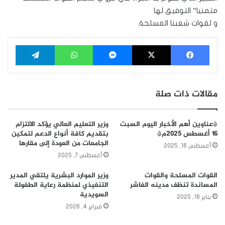
متمنيا” التوفيق لها
و لقوات شعبنا المسلحة.
فيسبوك
‫X
ماسنجر
واتساب
تيلقرام
مقالات ذات صلة
*عناوين أهم الأخبار اليوم السبت
وزير التعليم العالي يؤكد الالتزام
١٦ أغسطس ٢٠٢٥م*
بتقديم كافة أنواع الدعم لتمكين
الجامعات من العودة إلى مقارها
أغسطس 16, 2025
أغسطس 7, 2025
القوات المسلحة والقوات
وزير الموارد البشرية يلتقي المدير
المساندة تنظف مدينه الفاشر
التنفيذي لمنظمة رعاية الطفولة
السويدية
يناير 16, 2025
فبراير 4, 2026