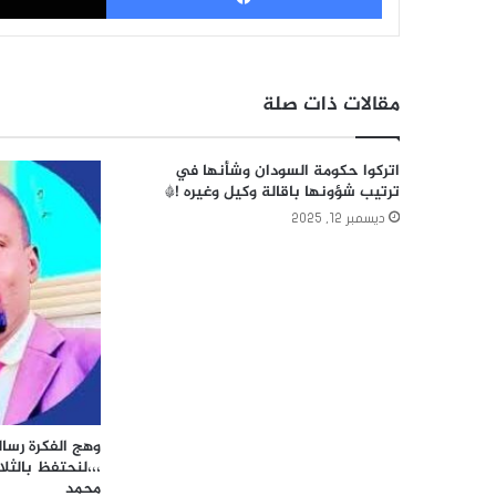
مقالات ذات صلة
اتركوا حكومة السودان وشأنها في
ترتيب شؤونها باقالة وكيل وغيره !*
ديسمبر 12, 2025
وهج الفكرة رسا
،،،لنحتفظ بالثلا
محمد