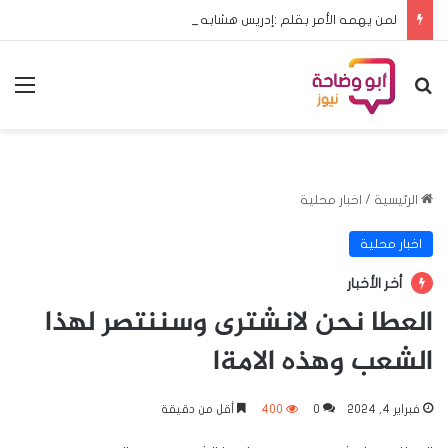
لمن يهمه الأمر بقلم :إدريس هشابه حين يعود ملف الحج إلى مجلس الوزراء… هل يعود معه الرشد؟
بحث عن
الق
الرئيسية
/
اخبار محلية
اخبار محلية
أخر الأخبار
العطا نحن لانشترى وسننتصر لهذا
الشعب وهذه الامةا
فبراير 4, 2024
0
400
أقل من دقيقة