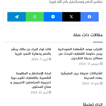
تباشير النصر وستكتمل باذن الله قريبا
فيسبوك
‫X
ماسنجر
واتساب
تيلقرام
مقالات ذات صلة
اقتراب موعد الشهادة السودانية
قائد لواء البراء بن مالك يبشر
يجبر حكومة القضارف للبحث عن
بالنصر ونهاية التمرد قريبا
مساكن بديلة للنازحين
أبريل 11, 2024
ديسمبر 12, 2024
اشتباكات عنيفة بين المليشيا
لجنة الإستنفار و المقاومة
بهذه المدينة
الشعبية بالقضارف تقيم دورة
تدريبية للمراسلين الحربيين و
مايو 14, 2024
صناع المحتوى
أبريل 22, 2025
اترك تعليقاً