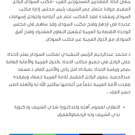
ينعي اتحاد المصدرين المستوردين العرب -مكتب السودان الراحل
المقيم مولانا عثمان عمر الشريف رئيس مجلس إدارة مكتب
السودان وبفقده فقد المكتب علم من أعلامه وللراحل إسهامات
عديدة في ازدهار وفتح مكتب السودان وقد ساهم في مجلس
الوحدة الاقتصادية العربية لتفعيل التعاون المشترك وفتح أفق
السودان مع الدول العربية عبر مكتب السودان .
د.محمد عبدالرحيم الرئيس التنفيذي لمكتب السودان يعلن الحداد
علي الراحل في جميع مكاتب الاتحاد بالدول العربية والأمانة العامة
بمصر ورياسة الاتحاد بقيادةد.امل زكي والأمين العام د.مسعد
عبدالحميد ينعون الراحل المقيم للامة العربية جمعاء وبفقده
فقدت الأمة العربية علماً من أعلامها سائلين الله له ولآهله الصبر
حسن العزاء ،،
التعازي لعموم أهله وللدكتورة شذي الشريف ودكتورة
ندي الشريف وله الزحمةوالغفران .
فيسبوك
‫X
ماسنجر
واتساب
تيلقرام