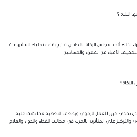
البلاد ؟
ء لذلك أتخذ مجلس الزكاة الاتحادي قرار بإيقاف تمليك المشروعات
لتخفيف الأعباء عن الفقراء والمساكين
باية في أكثر من ١١ ولاية وهذا يشكل تحدي كبير للعمل الزكوي ويضعف التغطية مما كانت علية
 ميزانية العام ٢٠٢٤م ميزانية طوارئ والتركيز علي المتأثرين بالحرب في مجالات الغذاء والدواء والعلاج