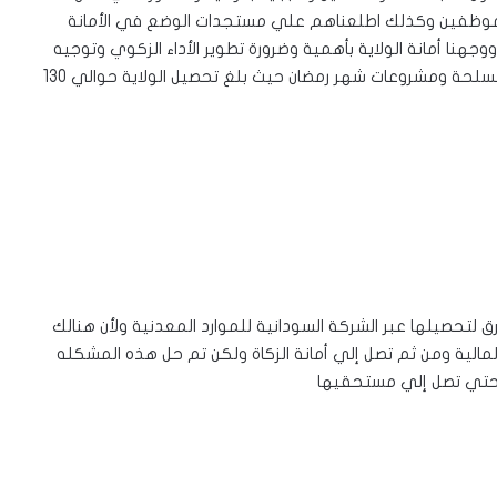
ء الموظفين وكذلك اطلعناهم علي مستجدات الوضع في الأمانة
جهنا أمانة الولاية بأهمية وضرورة تطوير الأداء الزكوي وتوجيه
الانفاق إتجاه المستهدفين خاصة النازحين ودعم القوات المسلحة ومشروعات شهر رمضان حيث بلغ تحصيل الولاية حوالي 130
ق لتحصيلها عبر الشركة السودانية للموارد المعدنية ولأن هنالك
لمالية ومن ثم تصل إلي أمانة الزكاة ولكن تم حل هذه المشكله
ن حتي تصل إلي مستحقيها