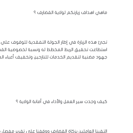
ماهي اهداف زيارتكم لولاية القضارف ؟
تجئ هذه الزيارة في إطار الجولة التفقدية للوقوف علي أداء
استطاعت تحقيق الربط المخطط له ونسبة لخصوصية القضارف
جهود مضنية لتقديم الخدمات للنازحين وتخفيف أعباء الح
كيف وجدت سير العمل والأداء في أمانة الولاية ؟
التقينا العاملين بزكاة القضارف ووقفنا علي تقرير مفصل حو