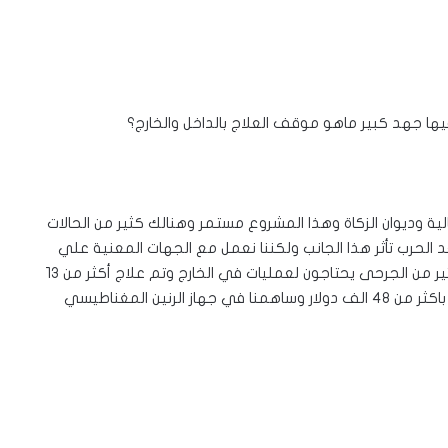
يها جهد كبير ماهو موقف العلاج بالداخل والخارج؟
مالية وديوان الزكاة وهذا المشروع مستمر وهنالك كثير من الحالات
 الحرب تأثر هذا الجانب ولكننا نعمل مع الجهات المعنية علي
إعادة العلاج الموحد بشكل أقوى خاصة بعد الحرب في كثير من الجرحى يحتاجون لعمليات في الخارج وتم علاج أكثر من ١٣
ألف حالة في ولاية القضارف فقط وتم جلب جهاز للعيون باكثر من ٤٨ الف دولار وساهمنا في جهاز الرنين المغناطيسي