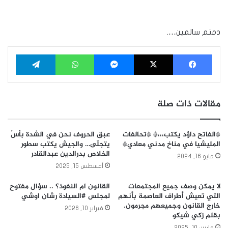
دمتم سالمين….
فيسبوك
‫X
ماسنجر
واتساب
تيلقرام
مقالات ذات صلة
*الفاتح داؤد يكتب،،،* *تحالفات
عبق الحروف نحن في الشدة بأسٌ
المليشيا في مناخ مدني معادي*
يتجلّى… والجيش يكتب سطور
الخلاص بدرالدين عبدالقادر
مايو 16, 2024
أغسطس 15, 2025
لا يمكن وصف جميع المجتمعات
القانون ام النفوذ؟ .. سؤال مفتوح
التي تعيش أطراف العاصمة بأنهم
لمجلس #السيادة رشان اوشي
خارج القانون وجميعهم مجرمون.
فبراير 10, 2026
بقلم زكي شيكو
مارس 10, 2025