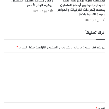
موجهات هامة لمدير عام صحة
رحيل مساعد معتمد اللاجئين
الخرطوم لتوفيق أوضاع العاملين
بولاية البحر الأحمر
بدعمه لإجراءات الترقيات والحوافز
مايو 25, 2026
وعودة التعاونيات*
أبريل 28, 2026
اترك تعليقاً
لن يتم نشر عنوان بريدك الإلكتروني.
الحقول الإلزامية مشار إليها بـ
*
ا
ل
ت
ع
ل
ي
ق
*
الاسم
*