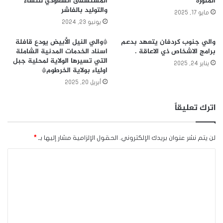
المنورة
المستشفى السعودي للنساء
والتوليد بالفاشر
مايو 17, 2025
يونيو 23, 2024
والي جنوب كردفان يتعهد بدعم
*والي النيل الأبيض يودع قافلة
برامج الاشخاص ذي الاعاقة .
اسناد الخدمات المدنية الشاملة
التي تسيرها الولاية لمحلية جبل
يناير 24, 2025
اولياء بولاية الخرطوم*
أبريل 20, 2025
اترك تعليقاً
لن يتم نشر عنوان بريدك الإلكتروني.
الحقول الإلزامية مشار إليها بـ
*
ا
ل
ت
ع
ل