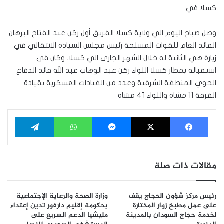
كسلا في
وصل صباح اليوم الي ولاية كسلا الفريق أول ركن عبد الفتاح البرهان
القائد العام للقوات المسلحة رئيس مجلس السيادة الانتقالي في
زيارة هي الثانية له خلال الشهر الجاري الي كسلا. وكان في
استقباله بمطار كسلا اللواء ركن عبد الوهاب عبد الله قائد الدفاع
الجوي المنطقة الشرقية وعدد من القيادات العسكرية بقيادة
الفرقة 11 مشاه واللواء ٤١ مشاه
فيسبوك
‫X
ماسنجر
واتساب
تيلقرام
مقالات ذات صلة
رئيس مركز شؤون الحجاج يقف
وزارة الصحة والرعاية الإجتماعية
على عمل مطبخ زوار المختارة
بحكومة إقليم دارفور تدين إعتداء
لخدمة حجاج السودان بالمدينة
مليشيا الدعم السريع على