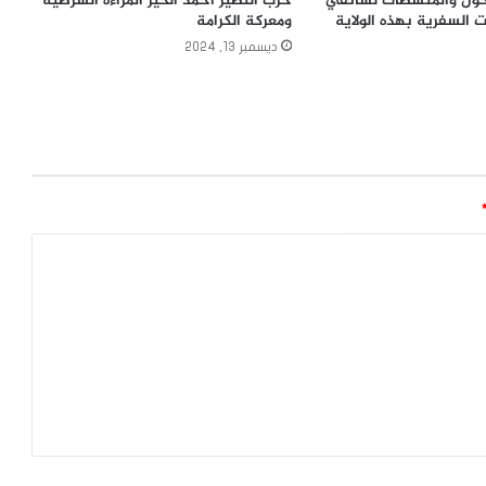
ول والمنشطات لسائقي
حزب النصير احمد الخير المراءة الشرطية
ت السفرية بهذه الولاية
ومعركة الكرامة
ديسمبر 13, 2024