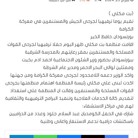
فبراير 23, 2024
0
315
أقل من دقيقة
(بت مكلي )
تقيم يوما ترفيهيا لجرحى الجيش والمستنفرين في معركة
الكرامة
بورتسودان..حافظ الخير
اقامت منظمة بت مكلي ظهر اليوم حفلا ترفيهيا لجرحى القوات
المسلحة والمستنفرين بمقر رعايتهم بالمدرسة الشرقية
ببورتسودان بحضور وزير الشئون الاجتماعية احمد ادم بخيت
وممثلين لوالى البحر الاحمر ومدير عام الشرطة
واكد الوزير دعمه اللامحدود لجرحى معركة الكرامة ومن جهتها
اكدت لبنى علي مكلي رئيسة المنظمة اهتمام منظمتها بجرحى
القوات المسلحة والمسننفرين وقالت ان المنظمة علي استعداد
لتقديم كالة الخدمات العلاجية وتنفيذ البرامج الترفيهية والثقافية
لهم في مراكز الاستشفاء؛
شارك في الحفل الكومديان عبد السلام جلود وعدد من الدراميين
باسكتشات درامية تدعم الاستنفار واغانى وطنية
فيسبوك
‫X
ماسنجر
واتساب
تيلقرام