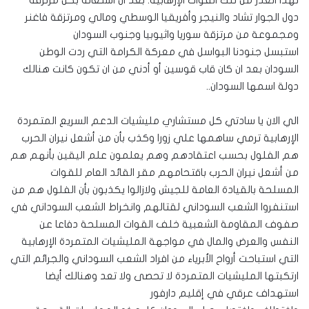
لهذا الغدر من تلك القوات الإرهابية. بعد ان استعانة بكل مرتزقة
دول الجوار تشاد والنيجر وأفريقيا الوسطي ومالي ومرتزقة فاغنر
ومجموعة من مرتزقة سوريا واثيوبيا وجنوب السودان
استبسل جنودنا البواسل في معركة الكرامة التي ردت الوطن
السودان بعد ان كان قاب قوسين أو أدني من ان تكون كانت هنالك
دولة اسمها السودان..
الي الان يا سادتي كل مستشاري مليشيات الدعم السريع المتمردة
الإرهابية ترمي ساهمها علي زورا وكذب بأن من أشعل نيران الحرب
هم الفلول بحسب اعتقادهم وهم يعلمون علم اليقين بأنهم هم
من أشعل نيران الحرب باقتحامهم مقر القائد العام للقوات
المسلحة بالقيادة العامة للجيش ولازالوا يكذبون بأن الفلول هم من
استنفروا الشعب السوداني لقتالهم وانخراط الشعب السوداني في
صفوف المقاومة الشعبية خلف القوات المسلحة دفاعا عن
النفس والعرض والمال في مواجهة المليشيات المتمردة الإرهابية
التي استباحت أرواح الأبرياء من افراد الشعب السوداني والجرائم التي
ارتكبتها المليشيات المتمردة لا تحصى ولا تعد وهنالك أيضا
استهداف عرقي في إقليم دارفور