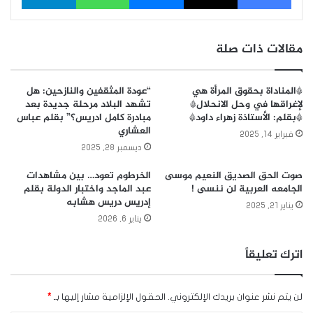
مقالات ذات صلة
*المناداة بحقوق المرأة هي
“عودة المثقفين والنازحين: هل
لإغراقها في وحل الانحلال*
تشهد البلاد مرحلة جديدة بعد
*بقلم: الأستاذة زهراء داود*
مبادرة كامل ادريس؟” بقلم عباس
العشاري
فبراير 14, 2025
ديسمبر 28, 2025
صوت الحق الصديق النعيم موسى
الخرطوم تعود… بين مشاهدات
الجامعه العربية لن ننسى !
عبد الماجد واختبار الدولة بقلم
إدريس دريس هشابه
يناير 21, 2025
يناير 6, 2026
اترك تعليقاً
لن يتم نشر عنوان بريدك الإلكتروني.
الحقول الإلزامية مشار إليها بـ
*