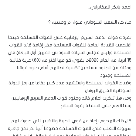
احمد بابكر المكابرابي..
هل كل الشعب السوداني فلول ام وطنيين ؟
تمردت قوات الدعم السريع الإرهابية علي القوات المسلحة حينما
اقتحمت القيادة العامة للقوات المسلحة مقر إقامة قائد القوات
المسلحة ورئيس مجلس السيادة السوداني الفريق أول البرهان في
١٥ ابريل من العام ٢٠٢٣م بقوي قوامها اكثر من (٦٠) عربة قتالية
ومئات من الجنود مسلحين تكسرت نصالهم أمام جنود قواتنا
المسلحة وجنود
وضباط القوات المسلحة واستشهد عدد كبير دفاعا عن رمز الدولة
السودانية الفريق البرهان
ومن هنا تبخرت احلام قائد وجنود قوات الدعم السريع الإرهابيين
بستئلاهم علي السلطة بقوة السلاح .
كان ذلك الهجوم بإعاذ من قوي الحرية والتغيير التي صورت لهم
سهولة التغلب علي القوات المسلحة خصوصا أنها لم تكن جاهزة