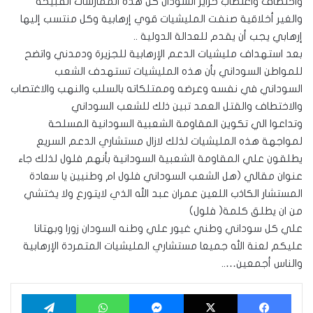
واختطاف واغتصاب حراير السودان كل هذه الممارسات القبيحة
والغير أخلاقية صنفت المليشيات قوي إرهابية وكل منتسب إليها
إرهابي يجب أن يقدم للعدالة الدولية ..
بعد استهداف مليشيات الدعم الإرهابية للجزيرة ودمدني واتضح
للمواطن السوداني بأن هذه المليشيات تستهدف الشعب
السوداني في نفسه وعرضه وممتلكاته بالسلب والنهب والاغتصاب
والاختطاف والقتل العمد تبين ذلك للشعب السوداني
وتداعوا الي تكوين المقاومة الشعبية السودانية المسلحة
لمواجهة هذه المليشيات لذلك لازال مستشاري الدعم السريع
يطلقون علي المقاومة الشعبية السودانية بأنهم فلول لذلك جاء
عنوان مقالي (هل الشعب السوداني فلول ام وطنيين يا سعادة
المستشار الكاذب اللعين عمران عبد الله الذي لايتورع ولا يختشي
من ان يطلق كلمة( فلول)
علي كل سوداني وطني غيور علي وطنه السودان زورا وبهتانا
عليكم لعنة الله جميعا مستشاري المليشيات المتمردة الإرهابية
والناس أجمعين…..
فيسبوك
‫X
ماسنجر
واتساب
تيلقرام