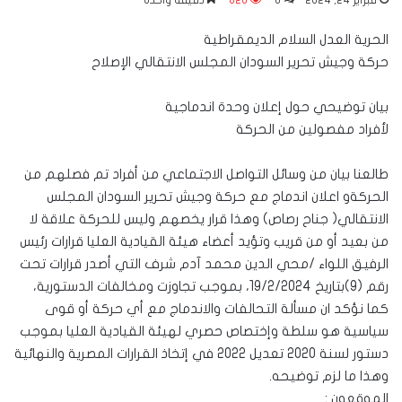
فبراير 24, 2024
0
826
دقيقة واحدة
الحرية العدل السلام الديمقراطية
حركة وجيش تحرير السودان المجلس الانتقالي الإصلاح
بيان توضيحي حول إعلان وحدة اندماجية
لأفراد مفصولين من الحركة
طالعنا بيان من وسائل التواصل الاجتماعي من أفراد تم فصلهم من
الحركةو اعلان اندماج مع حركة وجيش تحرير السودان المجلس
الانتقالي( جناح رصاص) وهذا قرار يخصهم وليس للحركة علاقة لا
من بعيد أو من قريب وتؤيد أعضاء هيئة القيادية العليا قرارات رئيس
الرفيق اللواء /محي الدين محمد آدم شرف التي أصدر قرارات تحت
رقم (9)بتاريخ 19/2/2024، بموجب تجاوزت ومخالفات الدستورية،
كما نؤكد ان مسألة التحالفات والاندماج مع أي حركة أو قوى
سياسية هو سلطة وإختصاص حصري لهيئة القيادية العليا بموجب
دستور لسنة 2020 تعديل 2022 في إتخاذ القرارات المصرية والنهائية
وهذا ما لزم توضيحه.
الموقعون :