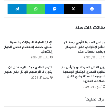
فيسبوك
‫X
ماسنجر
واتساب
تيلقرام
مقالات ذات صلة
مجلس الصحوة الثوري يستنكر
الإدارة العامة للجوازات والهجرة
التآمر الإماراتي على السودان
تطلق خدمة إستعلام فحص الجواز
ويشيد بخطاب عقار
إلكترونيا
فبراير 12, 2025
يوليو 21, 2024
وزير النقل السوداني يترأس مع
التوم الهادي دبكه لايستحق ان
نظيره المصري اجتماع الجمعية
يكون ناظر عموم قبائل بني هلبي
العمومية لهيئة وادي النيل
يونيو 11, 2024
للملاحة النهرية
أكتوبر 21, 2025
اترك تعليقاً