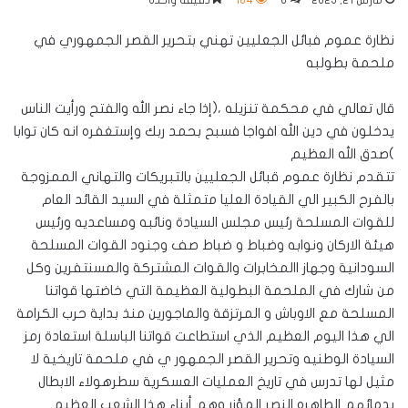
مارس 21, 2025
0
184
دقيقة واحدة
نظارة عموم فبائل الجعليين تهني بتحرير القصر الجمهوري في
ملحمة بطولبه
قال تعالي في محكمة تنزيله ،(إذا جاء نصر الله والفتح ورأيت الناس
يدخلون في دين الله افواجا فسبح بحمد ربك وإستغفره انه كان توابا
)صدق الله العظيم
تتقدم نظارة عموم قبائل الجعليين بالتبريكات والتهاني الممزوجة
بالفرح الكبير الي القيادة العليا متمثلة في السيد القائد العام
للقوات المسلحة رئيس مجلس السيادة ونائبه ومساعديه ورئيس
هيئة الاركان ونوابه وضباط و ضباط صف وجنود القوات المسلحة
السودانية وجهاز االمخابرات والقوات المشتركة والمسنتفرين وكل
من شارك في الملحمة البطولية العظيمة التي خاضتها قواتنا
المسلحة مع الاوباش و المرتزقة والماجورين منذ بداية حرب الكرامة
الي هذا اليوم العظيم الذي استطاعت قواتنا الباسلة استعادة رمز
السيادة الوطنيه وتحرير القصر الجمهور ي في ملحمة تاريخية لا
مثيل لها تدرس في تاريخ العمليات العسكرية سطرهولاء الابطال
بدمائهم الطاهره النصر المؤزر وهم أبناء هذا الشعب العظيم.