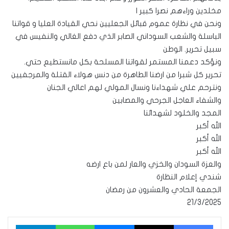
مخلدين وراءهم نصرا كبير ا
ونحن في نظارة عموم قبائل الجعليين نحي القيادة العليا و قواتنا
الباسلة والشعب السوداني الصابر الذي دفع الغالي والنفيس في
سبيل تحرير. الوطن
ونؤكد دعمنا المستمر لقواتنا المسلحة بكل مانستطيع حتي.
تحرير كل شبرا من ارضنا الطاهرة من دنس هولاء القتلة والمرجفيين
ونترحم علي شهداءنا ونسال المولي لهم اعالي الجنان
والشفاء العاجل الجرحي والمصابين
المجد والخلود لشهدائنا
الله أكبر
الله أكبر
الله أكبر
والعزة السودان والخزي والعار لمن باع ارضه
شندي إعلام النظارة
الجمعة الحادي والعشرون من رمضان
21/3/2025
فيسبوك
‫X
ماسنجر
واتساب
تيلقرام