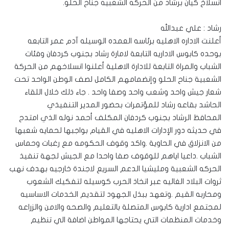
انسلاخ كيان برشاد من الحركه الشعبيه جناح الحلو.
رشاد : علي عبدالله
أعلنت الاداره الاهليه برئاسه العمده الوسيله آدم عمر التابعه
بوحده كابوس الاداريه التابعة لامارة رشاد بجنوب كردفان وفئات
الشباب والمراة التابعة للادارة الاهلية أعلنوا انسلاخهم من الحركة
الشعبية جناح الحلو وإنضمامهم الكامل لصف الوطن الواحد تحت
شعار جيش واحد وشعب واحد وصفا واحد . جاء ذلك خلال اللقاء
الحاشد بقاعه رشاد للمؤتمرات بحضور المدير التنفيذي
المحافظ الرشاد بجنوب كردفان المكلف أحمد نوله الذي امتدح
في حديثه دور الإدارات الاهليه في القيام بواجبها لحمايه شعبها
من الانزلاق في الحاوية .واكد وقوف الحكومه مع رغبات وحماس
الشباب .داعيا اياهم للوقوف صفا واحدا مع الجيش لجهة تنفيذ
الحركه الشعبية ومليشيا الدعم السريع لاجندة خارجيه بهدف نهب
ثروات البلاد الغاليه عبر اتخاذ الحرب كوسيله لتفكيك الشعوب
ومحاربه القيم .وتعهد ببذل الجهود لتقديم الخدمات الاساسيه
لمجتمع ادارية كابوس المتصلة بالتعليم والصحه والامن والزراعه
وخدمات المنظمات التي يحتاجها المواطن اضافة الي تنظيم