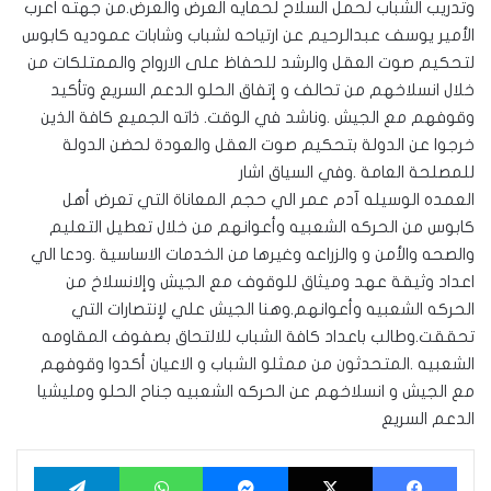
وتدريب الشباب لحمل السلاح لحمايه العرض والعرض.من جهته اعرب
الأمير يوسف عبدالرحيم عن ارتياحه لشباب وشابات عموديه كابوس
لتحكيم صوت العقل والرشد للحفاظ على الارواح والممتلكات من
خلال انسلاخهم من تحالف و إتفاق الحلو الدعم السريع وتأكيد
وقوفهم مع الجيش .وناشد في الوقت. ذاته الجميع كافة الذين
خرجوا عن الدولة بتحكيم صوت العقل والعودة لحضن الدولة
للمصلحة العامة .وفي السياق اشار
العمده الوسيله آدم عمر الي حجم المعاناة التي تعرض أهل
كابوس من الحركه الشعبيه وأعوانهم من خلال تعطيل التعليم
والصحه والأمن و والزراعه وغيرها من الخدمات الاساسية .ودعا الي
اعداد وثيقة عهد وميثاق للوقوف مع الجيش وإلانسلاخ من
الحركه الشعبيه وأعوانهم.وهنا الجيش علي لإنتصارات التي
تحققت.وطالب باعداد كافة الشباب للالتحاق بصفوف المقاومه
الشعبيه .المتحدثون من ممثلو الشباب و الاعيان أكدوا وقوفهم
مع الجيش و انسلاخهم عن الحركه الشعبيه جناح الحلو ومليشيا
الدعم السريع
فيسبوك
‫X
ماسنجر
واتساب
تيلقرام