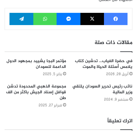
فيسبوك
‫X
ماسنجر
واتساب
تيلقرام
مقالات ذات صلة
في حضرة الغياب… تدشين كتاب
مؤتمر البجا يشييد بمجهود الدول
يلامس أسئلة الحياة والموت
الداعمة للسودان
أبريل 28, 2026
يناير 5, 2025
نائب رئيس تحرير السودان يلتقي
مجموعة الذهبي المحدودة تدشن
وزير المالية
قوافل إسناد الجيش باكثر من الف
طن
سبتمبر 9, 2024
فبراير 27, 2025
اترك تعليقاً