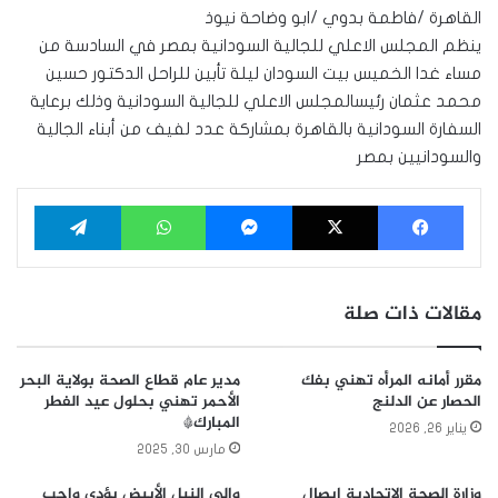
القاهرة /فاطمة بدوي /ابو وضاحة نيوذ
ينظم المجلس الاعلي للجالية السودانية بمصر في السادسة من
مساء غدا الخميس بيت السودان ليلة تأبين للراحل الدكتور حسين
محمد عثمان رئيسالمجلس الاعلي للجالية السودانية وذلك برعاية
السفارة السودانية بالقاهرة بمشاركة عدد لفيف من أبناء الجالية
والسودانيين بمصر
فيسبوك
‫X
ماسنجر
واتساب
تيلقرام
مقالات ذات صلة
مقرر أمانه المرأه تهني بفك
مدير عام قطاع الصحة بولاية البحر
الحصار عن الدلنج
الأحمر تهني بحلول عيد الفطر
المبارك*
يناير 26, 2026
مارس 30, 2025
وزارة الصحة الإتحادية إيصال
والي النيل الأبيض يؤدي واجب