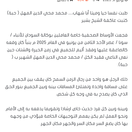
يونيو 9, 2025
0
404
2 دقائق
طبت نفسا حيا وميتا أبا شهاب… محمد محي الدين المهل ( حبة)
كتبت عاكفة الشيخ بشير
فجعت الأوساط الصحفية خاصة العاملين بوكالة السودان للأنباء /
سونا / عصر الأحد الثامن من يونيو في العام ٢٠٢٥ م بنبأ كان وقعه
كالصاعقة عليها وفقد أليم للجميع في زمن الحيرة والشتات حين
نعى الناعي فقيد الكل / محمد محي الدين المهل الشهير ب (
حبة).
ذلك الرجل هو واحد من رجال الزمن السمح كان يقف بين الجميع
على مسافة واحدة وتمتلئ المسافات بينه وبين الجميع بنور الحق
الذي كان يصدح به في وجه كل شخص.
وبينه وبين كل فرد حديث خاص ارشادا وتقويما يدفعه به إلى الأمام
ونحو العمل لم يكن يعمم التوجيهات الخاصة فيؤذي من وجهه
بها كان يضع السر مكان السر والجهر مكان الجهر.