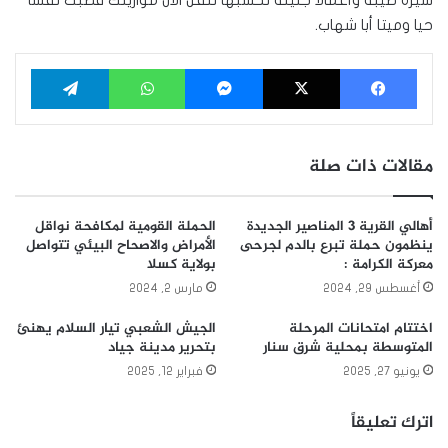
سيرة طيبة وأعمالا جليلة نحسبها تثقل الآن موازينك فطبت نفسا
حيا وميتا أبا شهاب.
فيسبوك
‫X
ماسنجر
واتساب
تيلقرام
مقالات ذات صلة
أهالي القرية 3 المناصير الجديدة
الحملة القومية لمكافحة نواقل
ينظمون حملة تبرع بالدم لجرحى
الأمراض والاصحاح البيئي تتواصل
معركة الكرامة :
بولاية كسلا
أغسطس 29, 2024
مارس 2, 2024
اختتام امتحانات المرحلة
الجيش الشعبي تيار السلام يهنئ
المتوسطة بمحلية شرق سنار
بتحرير مدينة جياد
يونيو 27, 2025
فبراير 12, 2025
اترك تعليقاً