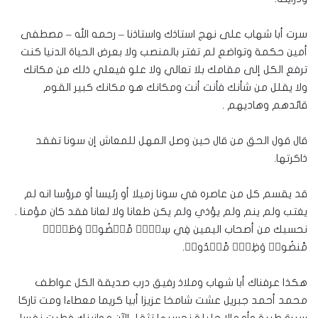
سرت أبا شهاب على نهج استاذك واستاذنا – رحمه الله – مصطفى
أمين حكمة وتواضع لم تغتر بالمنصب ولا بعرض الحياة الدنيا كنت
ترفع الكل إلى مقامك بلا تعالي ولا علو فيعلي ذلك من مكانك
ولا يقلل من شأنك فأنت أنت ومكانك هو مكانك كبير القوم
قائدهم وهاديهم .
قال قول الحق من قال حين وصل المهل للمعاش إن سونا تفقد
ذاكرتها.
قد يقسم كل من عاصره في سونا زميلا أو رئيسا أو مرؤسا انه لم
يغتب ولم ينم ولم يؤذي ولم يكن طعانا ولا لعانا فقد كان مؤمنا .
نحسبك من أصحاب اليمين فِي سِدۡرٖ مَّخۡضُودٖ وَطَلۡحٖ
مَّنضُودٖ وَظِلّٖ مَّمۡدُودٖ.
هكذا عرفناك أبا شهاب وملاذ رفيق درب صديقة الكل عواطف
محمد أحمد جبريل عشت شامخا عزيزا أبيا كريما معطاءا ومت تاركا