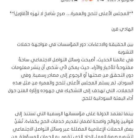
يونيو 9, 2025
0
318
2 دقائق
*”المجلس الأعلى للحج والعمرة… صرح شامخ لا تهزه الأقاويل!”*
الهادي قرن
بين الحقيقة والادعاءات: دور المؤسسات في مواجهة حملات
التشويه
في عالمنا الحديث، أصبحت وسائل التواصل الاجتماعي ساحةً
مفتوحةً للأخبار والآراء، حيث يمكن لأي شخص أن ينشر معلومات
دون التحقق من صحتها أو الرجوع إلى مصادر رسمية. وفي
السودان، لم يسلم المجلس الأعلى للحج والعمرة من مثل هذه
الحملات، التي تهدف إلى التشكيك في جهوده وإثارة الفتن حول
أداء البعثة السودانية للحج.
بينما تعتمد الدولة على مؤسساتها الرسمية التي تستند إلى
قوانين ولوائح واضحة لضمان تقديم خدمات الحج بكفاءة، تُشنّ
بعض الحملات الإعلامية المضللة عبر وسائل التواصل الاجتماعي
لتشويه صورة العمل الجاد الذي تقوم به الجهات المسؤولة. من