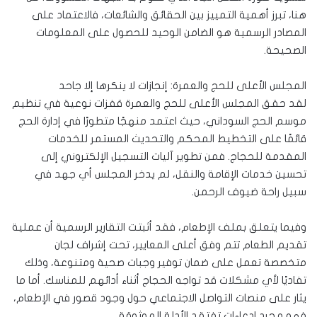
هنا، تبرز أهمية التمييز بين الحقائق والشائعات، فالاعتماد على
المصادر الرسمية هو الضامن الوحيد للحصول على المعلومات
الصحيحة.
المجلس الأعلى للحج والعمرة: إنجازات لا ينكرها إلا جاحد
لقد حقق المجلس الأعلى للحج والعمرة قفزات نوعية في تنظيم
موسم الحج السوداني، حيث اعتمد منهجًا متطورًا في إدارة الحج
قائمًا على التخطيط المحكم والتحديث المستمر للخدمات
المقدمة للحجاج. فمن تطوير آليات التسجيل الإلكتروني إلى
تحسين خدمات الإقامة والنقل، لم يدخر المجلس أي جهد في
سبيل راحة ضيوف الرحمن.
وفيما يتعلق بملف الإطعام، فقد أثبتت التقارير الرسمية أن عملية
تقديم الطعام تتم وفق أعلى المعايير، تحت إشراف لجان
متخصصة تعمل على ضمان توفير وجبات صحية ومتنوعة، وذلك
تفاديًا لأي مشكلات قد تواجه الحجاج أثناء أدائهم للمناسك. أما ما
يثار على منصات التواصل الاجتماعي حول وجود قصور في الإطعام،
فهو مجرد ادعاءات تفتقد الأدلة الموثوقة.