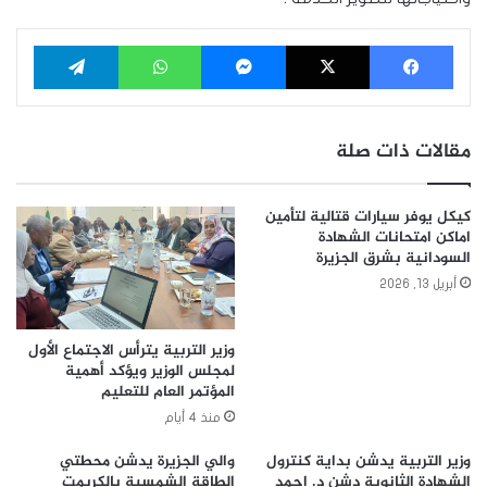
فيسبوك
‫X
ماسنجر
واتساب
تيلقرام
مقالات ذات صلة
كيكل يوفر سيارات قتالية لتأمين
اماكن امتحانات الشهادة
السودانية بشرق الجزيرة
أبريل 13, 2026
وزير التربية يترأس الاجتماع الأول
لمجلس الوزير ويؤكد أهمية
المؤتمر العام للتعليم
منذ 4 أيام
وزير التربية يدشن بداية كنترول
والي الجزيرة يدشن محطتي
الشهادة الثانوية دشن د. احمد
الطاقة الشمسية بالكريمت