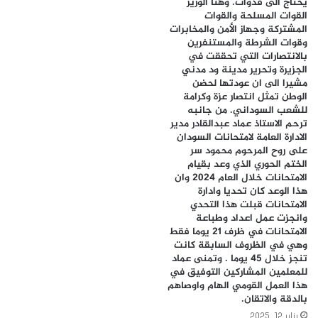
يحتاج الى قدوات. وهنأ الوزير
القوات المسلحة والقوات
المشتركة وجهاز الأمن والمخابرات
وقوات الشرطة والمستنفرين
بالانتصارات التي تحققت في
الجزيرة وتحرير مدينة ود مدني
مشيرا الى ان عودتها لحضن
الوطن تمثل انتصار عزة وكرامة
للشعب السوداني. من جانبه
ترحم الاستاذ عماد عبدالقادر مدير
الادارة العامة لامتحانات السودان
على روح المرحوم محمود سر
الختم الحوري الذي وعد بقيام
الامتحانات خلال العام 2024 وان
هذا الوعد كان تحديا وادارة
الامتحانات قبلت هذا التحدي
وانجزت عمل اعداد وطباعة
الامتحانات في ظرف 21 يوما فقط
وهي في الظروف السابقة كانت
تنجز خلال 45 يوما . وتمنى عماد
للمعلمين المشاركين التوفيق في
هذا العمل القومي الهام واوصاهم
بالدقة والاتقان.
يناير 12, 2025