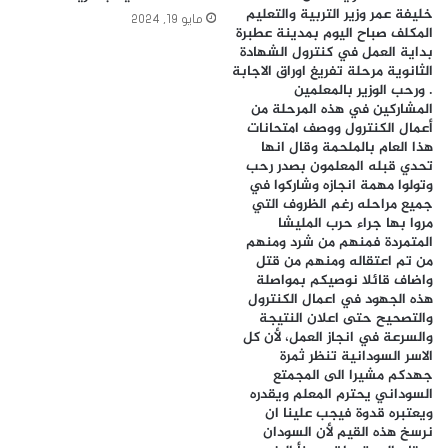
خليفة عمر وزير التربية والتعليم
مايو 19, 2024
المكلف صباح اليوم بمدينة عطبرة
بداية العمل في كنترول الشهادة
الثانوية مرحلة تفريغ اوراق الاجابة
. ورحب الوزير بالمعلمين
المشاركين في هذه المرحلة من
أعمال الكنترول ووصف امتحانات
هذا العام بالملحمة وقال انها
تحدي قبله المعلمون بصدر رحب
وتولوا مهمة انجازه وشاركوا في
جميع مراحله رغم الظروف التي
مروا بها جراء حرب المليشا
المتمردة فمنهم من شرد ومنهم
من تم اعتقاله ومنهم من قتل
واضاف قائلا نوصيكم بمواصلة
هذه الجهود في اعمال الكنترول
والتصحيح حتى اعلان النتيجة
والسرعة في انجاز العمل، لأن كل
الاسر السودانية تنظر ثمرة
جهدكم مشيرا الى المجمتع
السوداني يحترم المعلم ويقدره
ويعتبره قدوة فيجب علينا ان
نرسخ هذه القيم لأن السودان