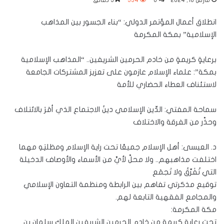
مارس 18, 2024
0
334
5 دقائق
انطلاق أعمال المؤتمر الدولي: “بناء الجسور بين المذاهب
الإسلامية” بمكة المكرمة
برعايةٍ كريمةٍ من خادم الحرمين الشريفين.. “المذاهب الإسلامية
بمكة”: علماء الإسلام عازمون على تعزيز المشتركات الجامعة
لاستئناف العطاء الحضاري للأمة
سماحة المفتي: الدِّين الإسلامي دينُ الاجتماع الذي أمَرَ بالائتلاف
وحذَّر من الفرقة والاختلاف
د. العيسى: أهل الإسلام جميعًا تحت راية الإسلام ومظلتِهِ مهما
اختلفت مذاهبهم.. ولا محلَّ لأيٍّ من الأسماء والأوصاف الدخيلة
التي تُفَرِّقُ ولا تَجمَع
توقيع مذكرتي تفاهم بين الرابطة ومنظمة التعاون الإسلامي
والمجامع الفقهية التابعة لهم.
مكة المكرمة:
تحت رعايةٍ كريمةٍ من خادم الحرمين الشريفين الملك سلمان بن