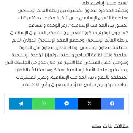
السيد حسين إبراهيم طه.
وتجسِّد المذكرةُ التعاونَ المُشتركَ بينَ رابطة العالَم الإسلامي
ومنظمةِ التعاون الإسلامي على تنفيذ مخرجات مؤتمر “بناء
الجسور بين المذاهب الإسلامية”، رمز الوحدة والتسامح.
كما جرى توقيعُ مذكرةِ تفاهُمٍ بين المَجْمَع الفقهيِّ الإسلاميِّ
برابطة العالَم الإسلامي ومجمَعِ الفقهِ الإسلاميِّ الدوليِّ التابعِ
لمنظمة التعاوُن الإسلامي، وذلك لتعزيز التعاوُن في البحوث
العلمية ونشر ثقافة التسامح والاعتدال وتعزيز الوَحدة الإسلامية.
وتتواصل أعمال المنتدى غدًا الاثنين من خلال عددٍ من الجلسات التي
يبحث فيها علماءُ الأمة الإسلامية ومفكروها مختلفَ القضايا
المتعلقة بالتعاون بين المذاهب الإسلامية، وتعزيز المشتركات
الجامعة، وترسيخ مبادئ التنوُّع المذهبيِّ وأدبِ الاختلاف.
فيسبوك
‫X
ماسنجر
واتساب
تيلقرام
مقالات ذات صلة