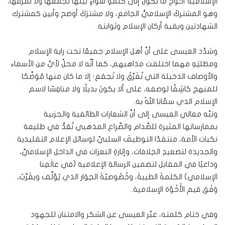
الإسلامية أحوج ما تكون إلى كلمةٍ سواءٍ بينها تجمعُها ولا تفرِّقُها،
وهو المشتركُ الإسلاميُّ الجامع، ولا مشترَكَ أوضح وأبين كمشترك
الشهادتين وبقية أركان الإسلام وثوابته.
وشدَّد العيسى على أنَّ أهل الإسلام جميعًا تحت راية الإسلام
ومظلتِهِ مهما اختلفت مذاهبهم، كما أنَّه لا محلَّ لأيٍّ من الأسماء
والأوصاف الدخيلة التي تُفَرِّقُ ولا تَجمَع؛ إلا ما كان منها مُوَضِّحًا
للمنهج كاشِفًا لوصفه، على ألا يكونَ بديلًا ولا منافِسًا لاسم
الإسلام الذي سمَّانا اللهُ به.
ونبَّه معالي العيسى إلى أنَّ الشعارات الطائفية والحزبية
بممارساتها المثيرة للصِّدام والصِّراع المذهبي تُعَدُّ في طليعة
نكبات الأمة، منتقدًا التوظيفَ السلبيَّ لوسائل الإعلام التقليدية
والجديدة لتصعيدِ الخِلافات، وإثارةِ النعرات في الداخل الإسلاميِّ،
وداعيًا في المقابل لتضمين الرسالة الإعلامية (في عالَمِنا
الإسلامي) الكلمةَ الطيبةَ، وخُصُوصيّةَ الحِوَار الذي يُؤلِّف ويقَرِّبُ،
وَفْق قيمِ الأُخُوّة الإسلامية.
وفي ختام كلمته، عبَّر العيسى عن الشكر والامتنان للجهود