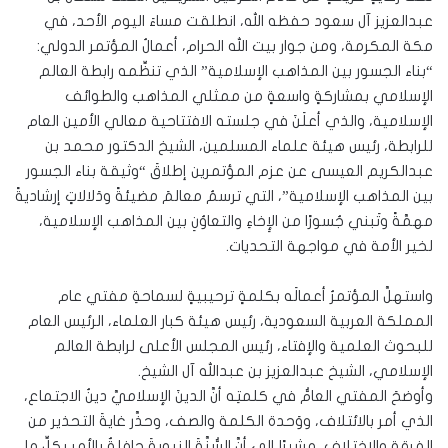
عبدالعزيز آل سعود حفظه الله، انطلقت مساءَ اليوم الأحد، في
مكة المكرمة، ومن جوار بيت الله الحرام، أعمالُ المؤتمر الدولي:
“بناء الجسور بين المذاهب الإسلامية” الذي تنظِّمه رابطة العالم
الإسلامي بمشاركةٍ واسعةٍ من ممثلي المذاهب والطوائف
الإسلامية، والذي أعلَنَ في جلسته الافتتاحية معالي الأمين العام
للرابطة، رئيس هيئة علماء المسلمين، الشيخ الدكتور محمد بن
عبدالكريم العيسى عن عزم المؤتمرين إطلاقَ “وثيقة بناء الجسور
بين المذاهب الإسلامية”، التي ترسمُ معالمَ مضيئةً ودَلالاتٍ إرشاديةً
مهمَّةً وتَبني جُسورًا من الإِخاءِ والتعاوُنِ بين المذاهب الإسلامية،
لخير الأمة في مواجهة التحديات.
واستهلَّ المؤتمرُ أعمالَه بكلمةٍ ترحيبيةٍ لسماحةِ مفتي عام
المملكة العربية السعودية، رئيس هيئة كبار العلماء، الرئيس العام
للبحوث العلمية والإفتاء، رئيس المجلس الأعلى لرابطة العالم
الإسلامي، الشيخ عبدالعزيز بن عبدالله آل الشيخ.
وأوضحَ المفتي العامُّ في كلمتِه أنَّ الدينَ الإسلاميَّ دينُ الاجتماع،
الذي أمر بالائتلاف، ووَحدة الكلمة والصف، وحذَّر غايةَ التحذير من
الفرقة والاختلاف، مشيرًا إلى أنَّ السُّنَّةَ النبويةَ حافلةٌ بالأمر بكلِّ ما