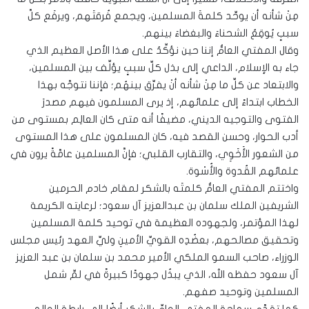
مِنْ شأنه أن يوحِّد كلمةَ المسلمين، ويجمع فُرقتَهم، ويرفَع كلَّ
سببٍ يُوقِعُ الشحناءَ والبغضاءَ بينهم.
وقال المفتي العامُّ إننا حين نؤكِّدُ على هذا الأصل العظيم الذي
جاء به الإسلام، الداعي إلى بذل كلِّ سببٍ يؤلِّف بين المسلمين،
والابتعاد عن كلِّ ما مِنْ شأنه أنْ يفرِّق بينهُم؛ فإننا نتوجَّه بهذا
الخطاب ابتداءً إلى علمائهم، إذ يرى المسلمون فيهم مصدرَ
الفتوى والتوجيه الديني، مضيفًا أنه متى كان العالِم بمستوى من
أدب الحوار، وحسن القصد فيه، كان المسلمون على هذا المستوى
من الشعور الأَخَوِي، والتقارب القلبي؛ فإنَّ المسلمين عامَّةً يرون في
علمائهم القُدوة والأُسْوة.
واختتم المفتي العامُّ كلمتَه بالشكر لمقام خادم الحرمين
الشريفين الملك سلمان بن عبدالعزيز آل سعود؛ لرعايته الكريمة
لهذا المؤتمر، ولجهوده العظيمة في توحيد كلمة المسلمين
وتحقيق مصالحهم، بعضُدِه القويِّ الأمينِ وليِّ العهد رئيس مجلس
الوزراء، صاحب السمو الملكي الأمير محمد بن سلمان بن عبد العزيز
آل سعود حفظه الله، الذي يبذُل جهودًا كبيرةً في لمِّ شمل
المسلمين وتوحيد صفهم.