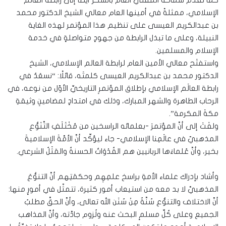
كما تقدَّم سماحة المفتي العامِّ بالشكر أيضًا إلى رابطة العالم
الإسلامي، ممثلةً في أمينها العام معالي الشيخ الدكتور محمد
بن عبدالكريم العيسى على تنظيم هذا المؤتمر لهذه الغاية
النبيلة، وعلى ما تبذل الرابطة من جهودٍ متواصلةٍ في خدمة
الإسلام والمسلمين.
واستفتَح معالي الأمين العام لرابطة العالم الإسلامي، الشيخ
الدكتور محمد بن عبدالكريم العيسى كلمتَه، قائلًا: “نسعَدُ في
رابطة العالَم الإسلامي بإطلاق المؤتمرِ التاريخيِّ الأوّل من نوعه، في
الرحاب الطاهرة والشهر المبارك، وذلك في امتدادٍ لمضامينِ وثيقةِ
مكةَ المكرمة”.
ولفَتَ إلى أنَّ المؤتمرَ -بعلمائه الراسخين من مُخْتَلَفِ التَّنَوُّع
المذهبيّ في عالَمِنا الإسلامي- جاء ليؤكِّد أنَّ الأمَّةَ الإسلاميةَ
بخير، وأنَّ عُلماءَها الربانيين هم القُدْوَاتُ الحسنةُ والمَثَلُ الشرعي.
وأشاد بإدراك علماء الأمةِ براسخ علمِهِم وحكمَتِهم أنَّ التنوُّعَ
المذهبيَّ لا بد معه من استيعاب أمور كثيرة، تتمثّل في أمورٍ منها:
أنَّ الاختلاف والتنوُّع سُنَّةٌ مِنْ سُنَن الله تعالى، وأنَّ الحقَّ مطلبُ
الجميع وعلى كُلِّ مسلمٍ البحث عنه ولُزوم جادَّته، وأنَّ المذاهب