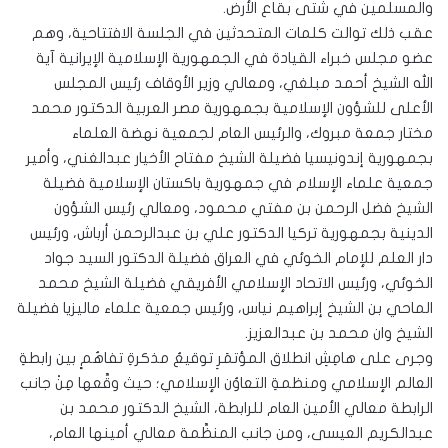
والمسلمين في شتى بقاع الأرض.
عقب ذلك توالت كلمات المتحدثين في الجلسة الافتتاحية، وهم
عضو مجلس خبراء القيادة في الجمهورية الإسلامية الإيرانية آية
الله الشيخ أحمد مبلغي، ومعالي وزير الأوقاف رئيس المجلس
الأعلى للشؤون الإسلامية بجمهورية مصر العربية الدكتور محمد
مختار جمعة مبروك، والرئيس العام لجمعية نهضة العلماء
بجمهورية إندونيسيا فضيلة الشيخ مفتاح الأخيار عبدالغني، وأمير
جمعية علماء الإسلام في جمهورية باكستان الإسلامية فضيلة
الشيخ فضل الرحمن بن مفتي محمود، ومعالي رئيس الشؤون
الدينية بجمهورية تركيا الدكتور علي بن عبدالرحمن أرباش، ورئيس
دار العلم للإمام الخوئي في العراق فضيلة الدكتور السيد جواد
الخوئي، ورئيس الاتحاد الإسلامي الأفريقي فضيلة الشيخ محمد
الماحي بن الشيخ إبراهيم نياس، ورئيس جمعية علماء ماليزيا فضيلة
الشيخ وان محمد بن عبدالعزيز.
وجرى على هامِشِ انطلاق المؤتمَرِ توقيعُ مذكرةِ تفاهُمٍ بين رابطةِ
العالم الإسلامي ومنظمةِ التعاوُن الإسلامي؛ حيث وقَّعها مِنْ جانب
الرابطة معالي الأمين العام للرابطة، الشيخ الدكتور محمد بن
عبدالكريم العيسى، ومن جانب المنظَّمة معالي أمينها العام،