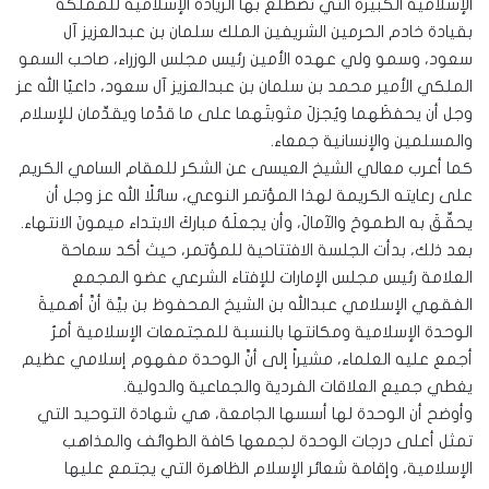
الإسلامية الكبيرة التي تضطلع بها الريادة الإسلامية للمملكة
بقيادة خادم الحرمين الشريفين الملك سلمان بن عبدالعزيز آل
سعود، وسمو ولي عهده الأمين رئيس مجلس الوزراء، صاحب السمو
الملكي الأمير محمد بن سلمان بن عبدالعزيز آل سعود، داعيًا الله عز
وجل أن يحفظَهما ويُجزلَ مثوبتَهما على ما قدَّما ويقدِّمان للإسلام
والمسلمين والإنسانية جمعاء.
كما أعرب معالي الشيخ العيسى عن الشكر للمقام السامي الكريم
على رعايته الكريمة لهذا المؤتمر النوعي، سائلًا الله عز وجل أن
يحقِّقَ به الطموحَ والآمالَ، وأن يجعلَهُ مباركَ الابتداء ميمونَ الانتهاء.
بعد ذلك، بدأت الجلسة الافتتاحية للمؤتمر، حيث أكد سماحة
العلامة رئيس مجلس الإمارات للإفتاء الشرعي عضو المجمع
الفقهي الإسلامي عبدالله بن الشيخ المحفوظ بن بيَّة أنَّ أهميةَ
الوحدة الإسلامية ومكانتها بالنسبة للمجتمعات الإسلامية أمرٌ
أجمع عليه العلماء، مشيراً إلى أنَّ الوحدة مفهوم إسلامي عظيم
يغطي جميع العلاقات الفردية والجماعية والدولية.
وأوضح أن الوحدة لها أسسها الجامعة، هي شهادة التوحيد التي
تمثل أعلى درجات الوحدة لجمعها كافة الطوائف والمذاهب
الإسلامية، وإقامة شعائر الإسلام الظاهرة التي يجتمع عليها