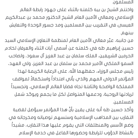
المسلمون.
واختتم الشيخ بن بيه كلمته بالثناء على جهود رابطة العالم
الإسلامي ومعالي الأمين العام الشيخ الدكتور محمد بن عبدالكريم
العيسى في التقريب بين المسلمين ومد جسور الوحدة والتعايش
بينهم.
من جانبه، عبَّر معالي الأمين العام لمنظمة التعاون الإسلامي السيد
حسين إبراهيم طه في كلمته عن أسمى آيات الثناء والعرفان لخادم
الحرمين الشريفين، الملك سلمان بن عبد العزيز آل سعود، ولصاحب
السمو الملكي الأمير محمد بن سلمان بن عبد العزيز، ولي العهد،
رئيس مجلس الوزراء، حفظهما الله، على الرعاية الكريمة لهذا
المؤتمر الدولي المهم والذي يأتي امتداداً واستكمالاً لمواقف
المملكة الواضحة والثابتة تجاه قضايا العالم الإسلامي، وتجسيداً
لريادتها الروحية، ودعمها المتواصل لكل ما يجمع ويوحّد شمل
المسلمين.
وأكد حسين طه أنه على يقين بأنَّ هذا المؤتمر سيؤصل لقضية
التقارب بين المذاهب الإسلامية وستسهم توصياته ومخرجاته في
وضع الأسس والمنطلقات التي يقوم عليها هذا التقارب، مشيداً
بالنشاط الدؤوب للرابطة وحضورها الفاعل في خدمة الإسلام