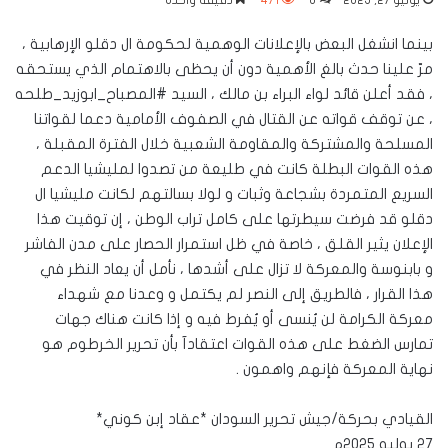
يوليو 27, 2025
0
471
دقيقة واحدة
بينما انشغل البعض بالإعلانات الوهمية لحكومة ال دقلو الإرهابية ،
مرّ علينا حدث بالغ الأهمية دون أن يحظى بالاهتمام الذي يستحقه
، فقد أعلن قائد لواء البراء بن مالك ، السيد #المصباح_ابوزيد_طلحه
، عن توقف قواته عن القتال في الصفوف الأمامية دعما لقواتنا
المسلحة والمشتركة والمقاومة الشعبية خلال الفترة المقبلة ،
هذه القوات البطلة كانت في طليعة من تصدوا لمليشيا الدعم
السريع المتمردة بشجاعة وثبات و لولا بسالتهم لكانت مليشيا ال
دقلو قد فرضت سيطرتها على كامل تراب الوطن ، إن توقيت هذا
الإعلان يثير القلق ، خاصة في ظل استمرار الحصار على مدن الفاشر
و بابنوسة والمعركة لا تزال على أشدها ، نأمل أن يعاد النظر في
هذا القرار ، فالطريق إلى النصر لم يكتمل و وعدنا مع شهداء
معركة الكرامة لن يُنسى أو يُفرط فيه و إذا كانت هناك جهات
تمارس الضغط على هذه القوات اعتقادآ بأن تحرير الخرطوم هو
نهاية المعركة فإنهم واهمون .
القيادي بحركة/جيش تحرير السودان *عقاد إبن كوني*
٢٧ يوليو ٢٠٢٥م