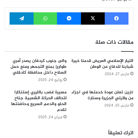
فيسبوك
‫X
ماسنجر
واتساب
تيلقرام
مقالات ذات صلة
التيار الإسلامي العريض قدمنا خيرة
والى جنوب كردفان يصدر أمري
شبابنا للدفاع عن الوطن
طوارئ بمنع التجمهر ومنع حمل
السلاح داخل محافظة كادقلي
مارس 27, 2024
يوليو 24, 2025
*زين تعلن عودة خدمتها في اجزاء
مسيرة غضب بالليري إستنكارا
من ولايتي الجزيرة وسنار*
لتحالف الحركة الشعبية جناح
الحلو والدعم السريع وحاضنتها
مارس 25, 2024
تقدم
فبراير 24, 2025
اترك تعليقاً