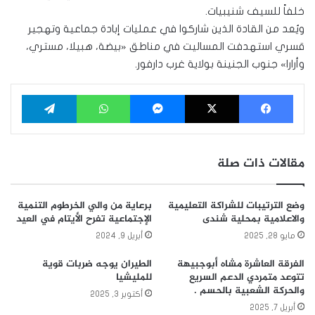
خلفاً للسيف شنيبيات.
ويُعد من القادة الذين شاركوا في عمليات إبادة جماعية وتهجير
قسري استهدفت المساليت في مناطق «بيضة، هبيلا، مستري،
وأرارا» جنوب الجنينة بولاية غرب دارفور.
فيسبوك
‫X
ماسنجر
واتساب
تيلقرام
مقالات ذات صلة
وضع الترتيبات للشراكة التعليمية
برعاية من والي الخرطوم التنمية
والاعلامية بمحلية شندى
الإجتماعية تفرح الأيتام في العيد
مايو 28, 2025
أبريل 9, 2024
الفرقة العاشرة مشاه أبوجبيهة
الطيران يوجه ضربات قوية
تتوعد متمردي الدعم السريع
للمليشيا
والحركة الشعبية بالحسم .
أكتوبر 3, 2025
أبريل 7, 2025