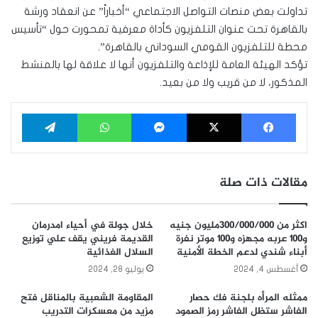
تداولت بعض منصات التواصل الاجتماعي “أخباراً” عن انعقاد ورشة
بالقاهرة تحت عنوان التلفزيون كأداة معرفية تمحورت حول “تأسيس
محطة للتلفزيون القومي السوداني بالقاهرة”.
تؤكد الهيئة العامة للإذاعة والتلفزيون أنها لا علاقة لها بالمنشط
المذكور، لا من قريب ولا من بعيد.
فيسبوك
‫X
ماسنجر
واتساب
تيلقرام
مقالات ذات صلة
اكثر من ٣٠٠/٠٠٠/٠٠٠مليون جنيه
خلال جولة في أحياء امدرمان
و١٠٠ عربه مجهزه و١٠٠ موتر نفرة
القديمة فريني يقف علي توزيع
أبناء شندي لدعم الخطة الأمنية
السلال الغذائية
أغسطس 4, 2024
يوليو 28, 2024
ممثله المرأه بلجنة فك حصار
المقاومة الشعبية بالمناقل فتح
الفاشر ستظل الفاشر رمز الصمود
مزيد من معسكرات التدريب