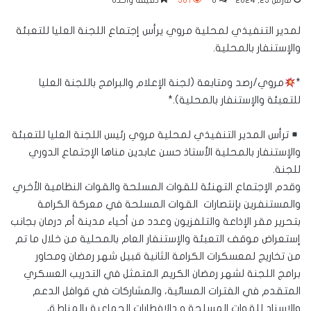
مارس 23, 2024
0
381
دقيقة واحدة
لمدير التنفيذي لمحلية مروي يرأس إجتماع اللجنة العليا للتعبئة
والإستنفار بالمحلية.
*
مروي/رصد ومتابعة (لجنة الإعلام والبرامج باللجنة العليا
للتعبئة والإستنفار بالمحلية).*
ترأس المدير التنفيذي لمحلية مروي رئيس اللجنة العليا للتعبئة
والإستنفار بالمحلية الأستاذ حسن عابدين مناها الإجتماع الدوري
للجنة.
وقدم الإجتماع التهنئة للقوات المسلحة والقوات النظامية الأخري
والمستنفرين بإنتصارات القوات المسلحة في معركة الكرامة
بتحرير مقر الإذاعة والتلفزيون وعدد من أحياء مدينة أم درمان بجانب
إستعراض موقف التعبئة والإستنفار العام بالمحلية من خلال ما تم
من تخاريج لمعسكرات الكرامة الثانية قبيل شهر رمضان ومحاور
برامج اللجنة لشهر رمضان الكريم المتمثل في التدريب العسكري
المتقدم في الفترات المسائية، والمشاركات في قوافل الدعم
والإسناد للقوات المسلحة و دالإفطارات الجماعية بالمناطق