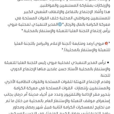
والإرتكازات بمشاركة المستنفرين والمواطنين.
هذا وأشاد الإجتماع بالتفاعل والإلتفاف الشعبي الكبير
للمستنفرين ومواطني المحلية خلف القوات المسلحة في
معركة الكرامة بالمال والرجال.*
المدير التنفيذي لمحلية مروي
يرأس إجتماع اللجنة العليا للتعبئة والإستنفار بالمحلية.*
*
مروي/رصد ومتابعة (لجنة الإعلام والبرامج باللجنة العليا
للتعبئة والإستنفار بالمحلية).*
ترأس المدير التنفيذي لمحلية مروي رئيس اللجنة العليا للتعبئة
والإستنفار بالمحلية الأستاذ حسن عابدين مناها الإجتماع الدوري
للجنة.
وقدم الإجتماع التهنئة للقوات المسلحة والقوات النظامية الأخري
والمستنفرين بإنتصارات القوات المسلحة في معركة الكرامة
بتحرير مقر الإذاعة والتلفزيون وعدد من أحياء مدينة أم درمان بجانب
إستعراض موقف التعبئة والإستنفار العام بالمحلية من خلال ما تم
من تخاريج لمعسكرات الكرامة الثانية قبيل شهر رمضان ومحاور
برامج اللجنة لشهر رمضان الكريم المتمثل في التدريب العسكري