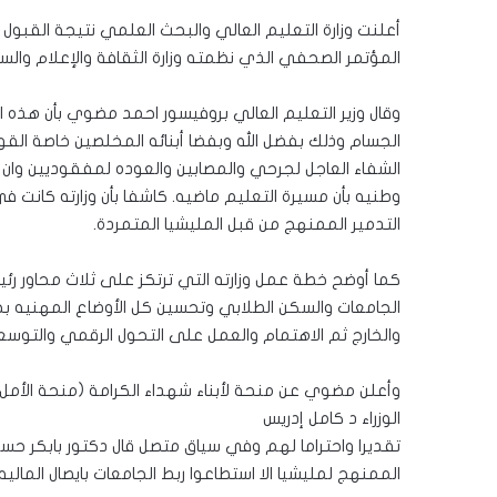
المؤتمر الصحفي الذي نظمته وزارة الثقافة والإعلام والسيا
وقال وزير التعليم العالي بروفيسور احمد مضوي بأن هذه ا
الجسام وذلك بفضل الله وبفضا أبنائه المخلصين خاصة الق
الشفاء العاجل لجرحي والمصابين والعوده لمفقوديين وان ي
وطنيه بأن مسيرة التعليم ماضيه. كاشفا بأن وزارته كانت 
التدمير الممنهج من قبل المليشيا المتمردة.
كما أوضح خطة عمل وزارته التي ترتكز على ثلاث محاور ر
الجامعات والسكن الطلابي وتحسين كل الأوضاع المهنيه بجان
والخارج ثم الاهتمام والعمل على التحول الرقمي والتوسع
وأعلن مضوي عن منحة لأبناء شهداء الكرامة (منحة الأمل 
الوزراء د كامل إدريس
تقديرا واحتراما لهم وفي سياق متصل قال دكتور بابكر حس
الممنهج لمليشيا الا استطاعوا ربط الجامعات بايصال المال