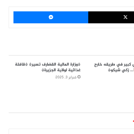
‫X
ماسنجر
 كبير في طريقه خارج
*وزارة المالية القضارف تسير* *قافلة
… زكي شيكو*
غذائية لولاية الجزيرة*
فبراير 3, 2025