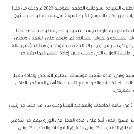
أعلنت وزارة التعليم العالي والبحث العلمي نتيجة القبول لطلاب الشهادة السودانيه الدفعه المؤجلة ٢٠٢٣ م وذلك من خلا ل
حة عبر وكالة السودان للأنباء (سونا) في نسخته الواحد وثلاثون.
لحظه تاريخيه فارغه تجسد الصمود و العزيمه لوطننا الذي تحدا
وات المسلحه والقوات المسانده لها وترحم على الشهداء وتمنى
حرر كل شبر من أرض البلاد المغتصب مؤكد بأن هذا المؤتمر رسالة
في طليعة الوزرات التي عملت على إعادة العمل فيها برغم من
ئيسيه وهي إعادة تشغيل مؤسسات التعليم العالمي واعادة تأهيل
ب بناد القدرات والجوده مع التدريب والتأهيل المستمر بالداخل
 المعرفي.
) في كافة الجامعات والمعاهد العليا وذلك بناءا من طلب من رئيس
ين مسؤل الذي أكد على إعادة العمل في الوزارة برغم من التدمير
يه انطلاق التقديم الكتروني وتوثيق الشهادات والدفع إلكتروني