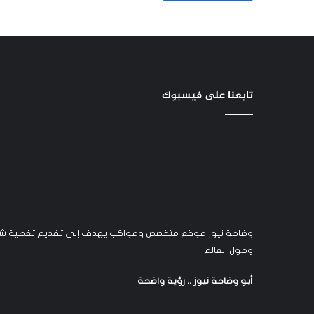
تابعنا على فيسبوك
وضاحة نيوز موقع متخصص ومواكب يهدف إلى تقديم تغطية شام
وحول العالم
أبو وضاحة نيوز .. رؤية واضحة