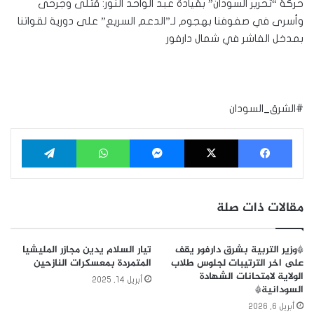
حركة “تحرير السودان” بقيادة عبد الواحد النور: قتلى وجرحى
وأسرى في صفوفنا بهجوم لـ”الدعم السريع” على دورية لقواتنا
بمدخل الفاشر في شمال دارفور
#الشرق_السودان
فيسبوك
‫X
ماسنجر
واتساب
تيلقرام
مقالات ذات صلة
*وزير التربية بشرق دارفور يقف
تيار السلام يدين مجازر المليشيا
على اخر الترتيبات لجلوس طلاب
المتمردة بمعسكرات النازحين
الولاية لامتحانات الشهادة
أبريل 14, 2025
السودانية*
أبريل 6, 2026