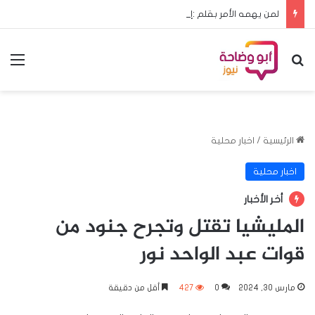
لمن يهمه الأمر بقلم :إدريس هشابه حين يعود ملف الحج إلى مجلس الوزراء… هل يعود معه الرشد؟
بحث عن
الق
الرئيسية
/
اخبار محلية
اخبار محلية
أخر الأخبار
المليشيا تقتل وتجرح جنود من
قوات عبد الواحد نور
مارس 30, 2024
0
427
أقل من دقيقة