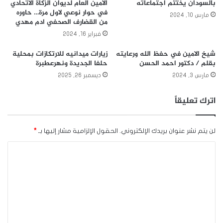
بالسودان يختتم اجتماعاته
الأمين العام لديوان الزكاة الاتحادي
في حوار نوعي لاول مرة… حاوره
مارس 10, 2024
من القضارف الصحفي ادم مهدي
فبراير 16, 2024
شيخ الامين في حفظ الله ورعايته
زيارات ميدانيه للارتكازات بمحلية
بقلم / دكتور احمد الحسن
حلفا الجديدة ونهرعطبرة
مارس 3, 2024
ديسمبر 26, 2025
اترك تعليقاً
لن يتم نشر عنوان بريدك الإلكتروني.
الحقول الإلزامية مشار إليها بـ
*
ا
ل
ت
ع
ل